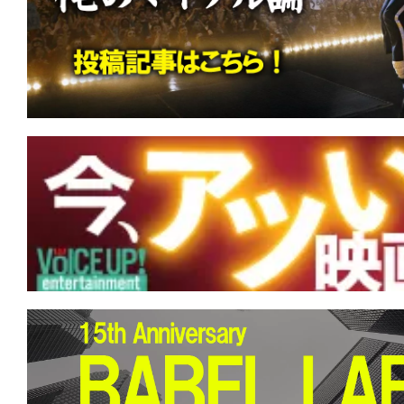
す。
映
画
の
ネ
タ
を
み
ん
な
で
シ
ェ
ア
し