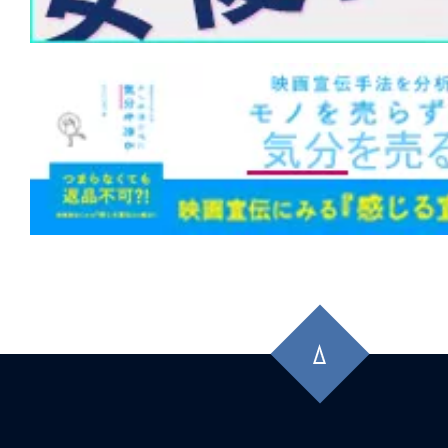
先
頭
に
戻
る