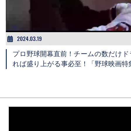
ア
登
場！
MOVIE
MARBIE（ム
2024.03.19
ー
プロ野球開幕直前！チームの数だけド
ビ
ー
れば盛り上がる事必至！「野球映画特
マ
ー
ビ
ー）
は
世
界
中