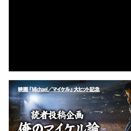
の
映
画
の
ネ
タ
が
満
載
な
メ
デ
ィ
ア
で