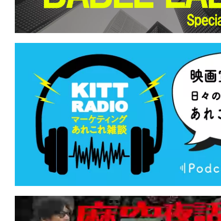
て
一
日
を
ハ
ッ
ピ
ー
に
し
ち
ゃ
お
う。