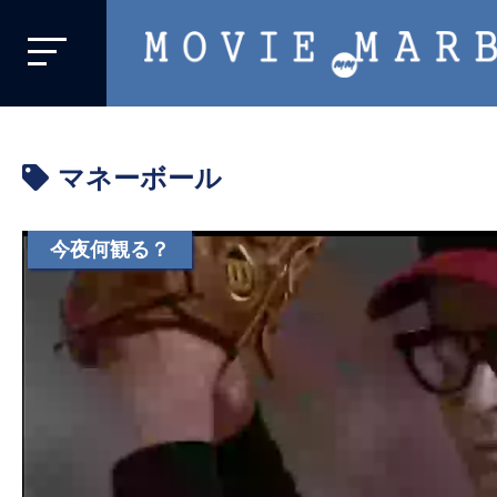
MOVIE
MARBIE
業
界
マネーボール
初、
映
画
今夜何観る？
バ
イ
ラ
ル
メ
デ
ィ