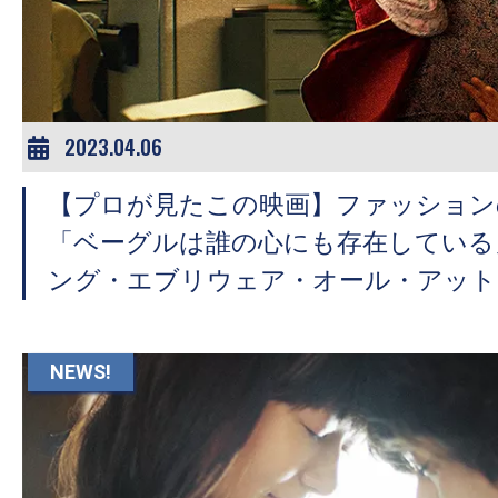
ア
登
場！
MOVIE
MARBIE（ム
2023.04.06
ー
【プロが見たこの映画】ファッション
ビ
ー
「ベーグルは誰の心にも存在している
マ
ング・エブリウェア・オール・アット
ー
ビ
ー）
NEWS!
は
世
界
中