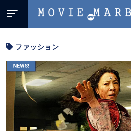
MOVIE
MARBIE
業
界
ファッション
初、
映
画
NEWS!
バ
イ
ラ
ル
メ
デ
ィ