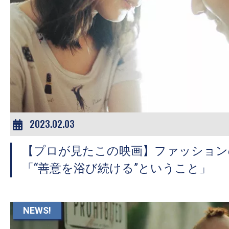
の
映
画
の
ネ
タ
が
満
2023.02.03
載
な
【プロが見たこの映画】ファッション
メ
「“善意を浴び続ける”ということ」
デ
ィ
ア
NEWS!
で