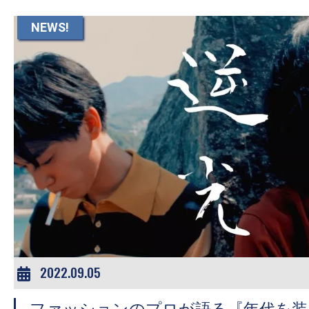
て
一
NEWS!
日
を
ハ
ッ
ピ
ー
に
し
ち
ゃ
お
う。
2022.09.05