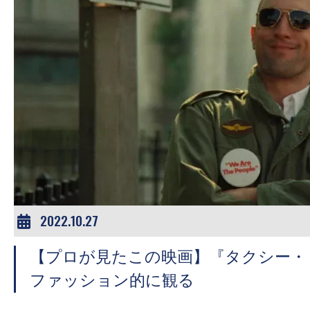
す。
映
画
の
ネ
タ
を
み
ん
な
で
2022.10.27
シ
ェ
【プロが見たこの映画】『タクシー・
ア
ファッション的に観る
し