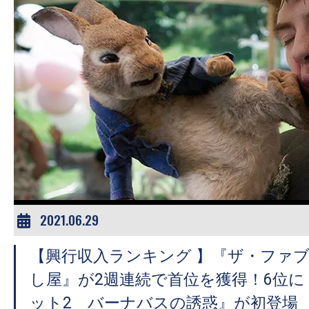
す。
映
画
の
ネ
タ
を
み
ん
な
で
2021.06.29
シ
ェ
【興行収入ランキング 】『ザ・ファ
ア
し屋』が2週連続で首位を獲得！6位
し
ット2 バーナバスの誘惑』が初登場