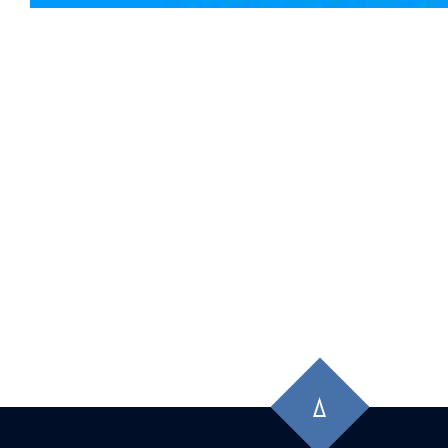
先
頭
に