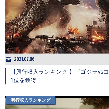
の
映
画
の
ネ
タ
が
満
2021.07.06
載
な
【興行収入ランキング 】『ゴジラvs
メ
1位を獲得！
デ
ィ
ア
興行収入ランキング
で