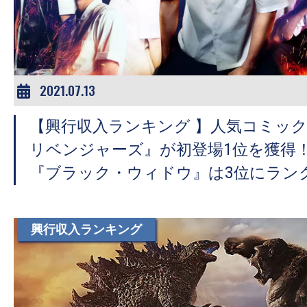
ア
登
場！
MOVIE
MARBIE（ム
2021.07.13
ー
【興行収入ランキング 】人気コミッ
ビ
ー
リベンジャーズ』が初登場1位を獲得！
マ
『ブラック・ウィドウ』は3位にラン
ー
ビ
ー）
興行収入ランキング
は
世
界
中