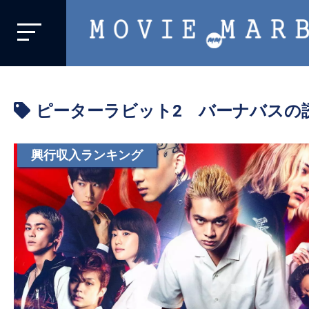
MOVIE
MARBIE
業
界
ピーターラビット2 バーナバスの
初、
映
画
興行収入ランキング
バ
イ
ラ
ル
メ
デ
ィ