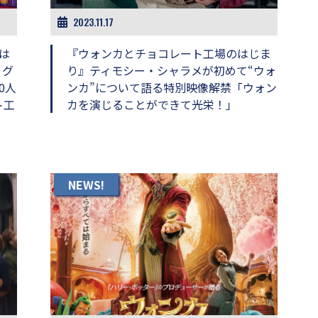
2023.11.17
は
『ウォンカとチョコレート工場のはじま
・グ
り』ティモシー・シャラメが初めて“ウォ
0人
ンカ”について語る特別映像解禁「ウォン
ト工
カを演じることができて光栄！」
NEWS!