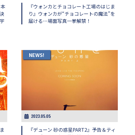
日本
『ウォンカとチョコレート工場のはじま
に決
り』ウォンカが“チョコレートの魔法”を
宇
届ける…場面写真一挙解禁！
NEWS!
2023.05.05
ま
『デューン 砂の惑星PART2』予告＆ティ