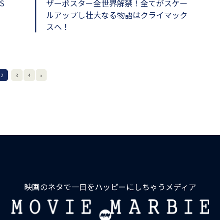
S
ザーポスター全世界解禁！全てがスケー
ルアップし壮大なる物語はクライマック
スへ！
2
3
4
»
映画のネタで一日をハッピーにしちゃうメディア
MOVIE
MARBIE