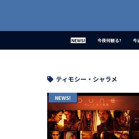
業
界
初、
映
画
バ
イ
NEWS!
今夜何観る?
今
ラ
ル
メ
デ
ィ
ア
ティモシー・シャラメ
登
場！
MOVIE
NEWS!
MARBIE（ム
ー
ビ
ー
マ
ー