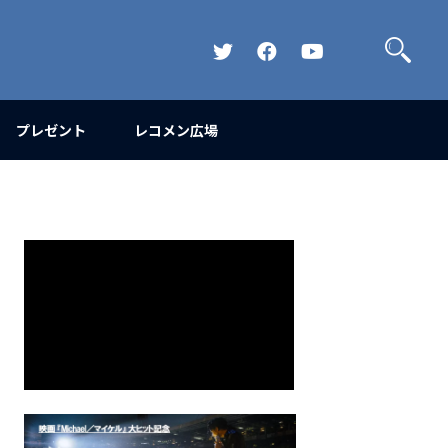
検
索
Official
Official
Official
Twitter
FaceBook
YouTube
Channel
プレゼント
レコメン広場