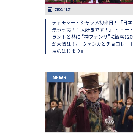
画
2023.11.21
の
ネ
ティモシー・シャラメ初来日！「日本
タ
を
最っっ高！！大好きです！」 ヒュー
み
ラントと共に “神ファンサ”に観客120
ん
が大熱狂！/『ウォンカとチョコレー
な
場のはじまり』
で
シ
ェ
ア
し
NEWS!
て
一
日
を
ハ
ッ
ピ
ー
に