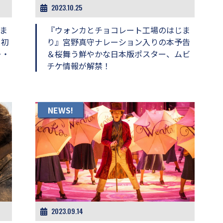
2023.10.25
ま
『ウォンカとチョコレート工場のはじま
メ初
り』宮野真守ナレーション入りの本予告
ー・
＆桜舞う鮮やかな日本版ポスター、ムビ
チケ情報が解禁！
NEWS!
2023.09.14