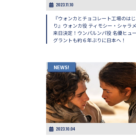
し
2023.11.10
ち
ゃ
『ウォンカとチョコレート工場のはじ
お
り』ウォンカ役 ティモシー・シャラ
う。
来日決定！ウンパルンパ役 名優ヒュ
グラントも約６年ぶりに日本へ！
NEWS!
2023.10.04