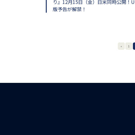
り』12月15日（金）日米同時公開！U
版予告が解禁！
«
1