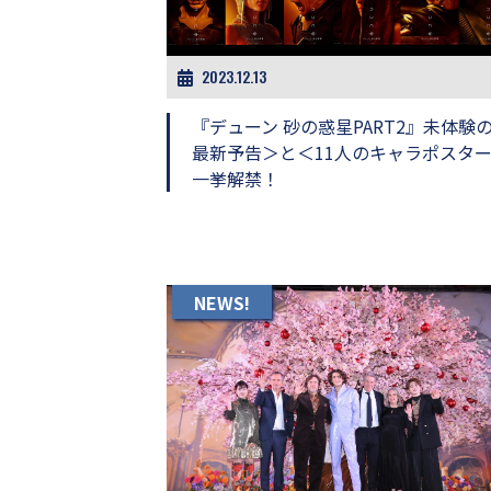
ビ
ー）
は
世
2023.12.13
界
中
『デューン 砂の惑星PART2』未体験
の
最新予告＞と＜11人のキャラポスタ
映
一挙解禁！
画
の
ネ
タ
が
満
NEWS!
載
な
メ
デ
ィ
ア
で
す。
映