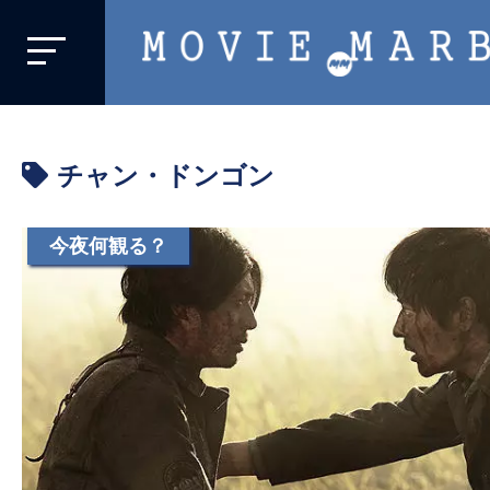
MOVIE
MARBIE
業
界
チャン・ドンゴン
初、
映
画
今夜何観る？
バ
イ
ラ
ル
メ
デ
ィ