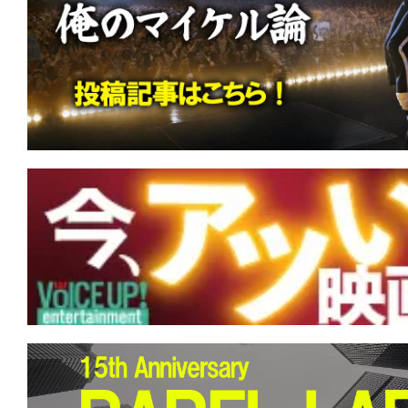
す。
映
画
の
ネ
タ
を
み
ん
な
で
シ
ェ
ア
し