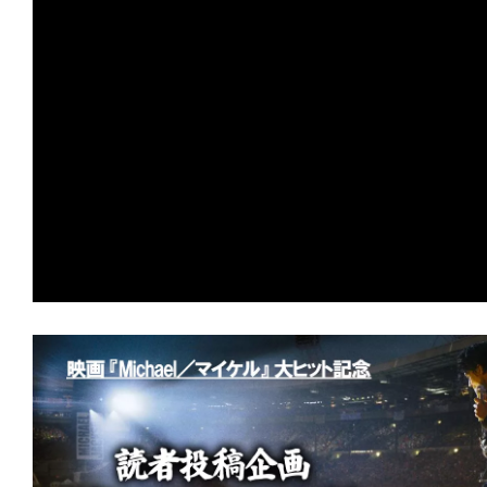
の
映
画
の
ネ
タ
が
満
載
な
メ
デ
ィ
ア
で