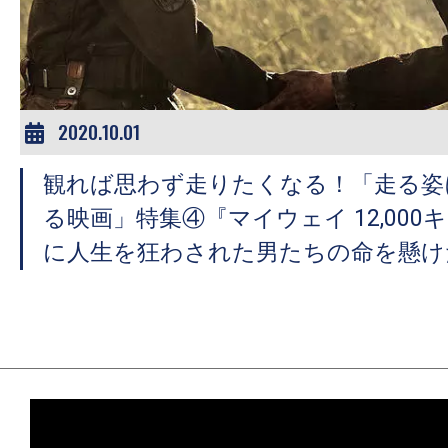
ア
登
場！
MOVIE
MARBIE（ム
2020.10.01
ー
観れば思わず走りたくなる！「走る姿
ビ
ー
る映画」特集④『マイウェイ 12,000
マ
に人生を狂わされた男たちの命を懸け
ー
ビ
ー）
は
世
界
中