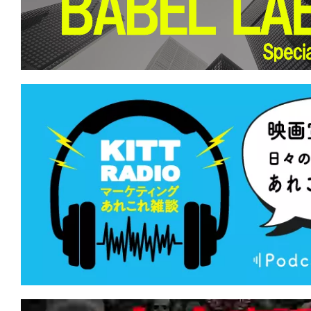
て
一
日
を
ハ
ッ
ピ
ー
に
し
ち
ゃ
お
う。