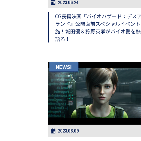
2023.06.24
画
の
CG長編映画『バイオハザード：デス
ネ
ランド』公開直前スペシャルイベント
タ
を
施！城田優＆狩野英孝がバイオ愛を熱
み
語る！
ん
な
で
シ
NEWS!
ェ
ア
し
て
一
日
を
ハ
ッ
ピ
ー
2023.06.09
に