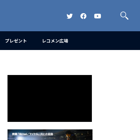
検
索
Official
Official
Official
Twitter
FaceBook
YouTube
Channel
プレゼント
レコメン広場