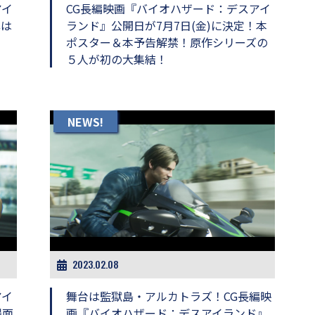
アイ
CG長編映画『バイオハザード：デスアイ
弾は
ランド』公開日が7月7日(金)に決定！本
ポスター＆本予告解禁！原作シリーズの
５人が初の大集結！
NEWS!
2023.02.08
アイ
舞台は監獄島・アルカトラズ！CG長編映
場面
画『バイオハザード：デスアイランド』