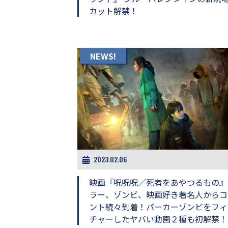
カット解禁！
NEWS!
2023.02.06
映画『呪呪呪／死者をあやつるもの』
ラー、ゾンビ、映画好き著名人からコ
ント続々到着！パーカーゾンビをフィ
チャーしたヤバい動画２種も初解禁！