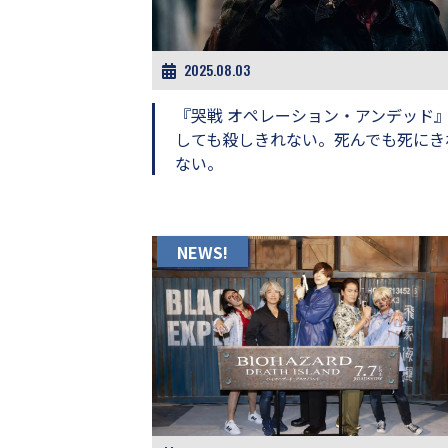
ビ
ー）
は
世
2025.08.03
界
中
『哭戦 オペレーション・アンデッド
の
しても殺しきれない。死んでも死にき
映
ない。
画
の
ネ
タ
が
NEWS!
満
載
な
メ
デ
ィ
ア
で
す。
映