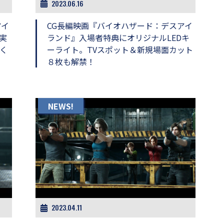
2023.06.16
アイ
CG長編映画『バイオハザード：デスアイ
実
ランド』入場者特典にオリジナルLEDキ
く
ーライト。TVスポット＆新規場面カット
８枚も解禁！
NEWS!
2023.04.11