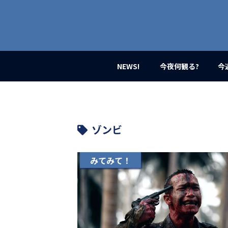
業
界
初、
映
画
バ
イ
NEWS!
今夜何観る?
今
ラ
ル
メ
デ
ィ
ア
ゾンビ
登
場！
MOVIE
みてみて！
MARBIE（ム
ー
ビ
ー
マ
ー