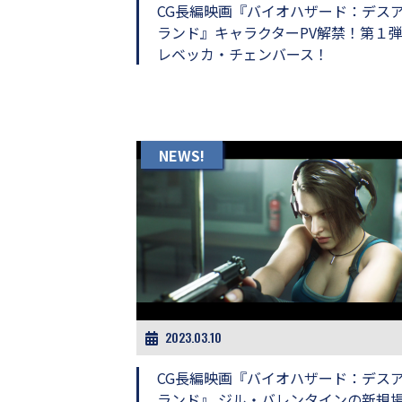
し
CG長編映画『バイオハザード：デス
ち
ランド』キャラクターPV解禁！第１
ゃ
レベッカ・チェンバース！
お
う。
NEWS!
2023.03.10
CG長編映画『バイオハザード：デス
ランド』 ジル・バレンタインの新規