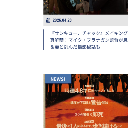
ビ
ー）
は
世
2026.04.28
界
中
『サンキュー、チャック』メイキング
の
真解禁！マイク・フラナガン監督が息
映
＆妻と挑んだ撮影秘話も
画
の
ネ
タ
が
満
NEWS!
載
な
メ
デ
ィ
ア
で
す。
映