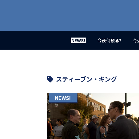
業
界
初、
映
画
バ
イ
NEWS!
今夜何観る?
今
ラ
ル
メ
デ
ィ
ア
スティーブン・キング
登
場！
MOVIE
NEWS!
MARBIE（ム
ー
ビ
ー
マ
ー