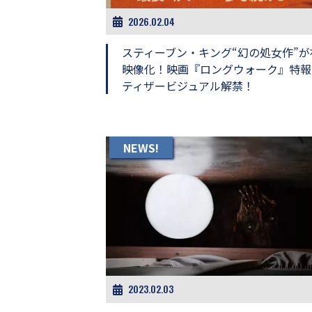
画
2026.02.04
の
ネ
スティーブン・キング“幻の処女作”が
タ
を
映像化！映画『ロングウォーク』特報
み
ティザービジュアル解禁！
ん
な
で
シ
NEWS!
ェ
ア
し
て
一
日
を
ハ
ッ
ピ
ー
2023.02.03
に