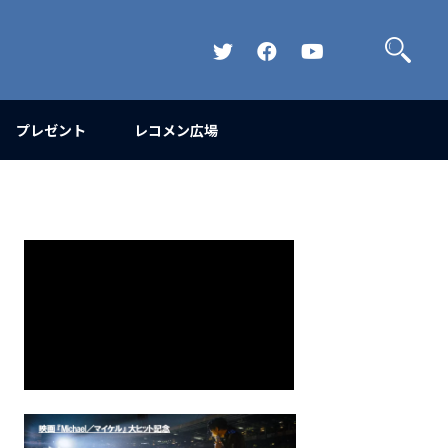
検
索
Official
Official
Official
Twitter
FaceBook
YouTube
Channel
プレゼント
レコメン広場