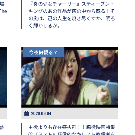
場
『炎の少女チャーリー』スティーブン・
he
キングのあの作品が灰の中から蘇る！そ
！
の炎は、己の人生を焼き尽くすか、明る
く輝かせるか。
今夜何観る？
2020.06.04
語
主役よりも存在感抜群！！脇役映画特集
③『ミスト』狂信的なキリスト教信者を