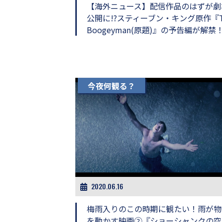
し
【海外ニュース】配信作品のはずが劇
ち
公開に!?スティーブン・キング原作『T
ゃ
Boogeyman(原題)』の予告編が解禁
お
う。
今夜何観る？
2020.06.16
梅雨入りのこの時期に観たい！雨が物
を動かす映画②『ショーシャンクの空