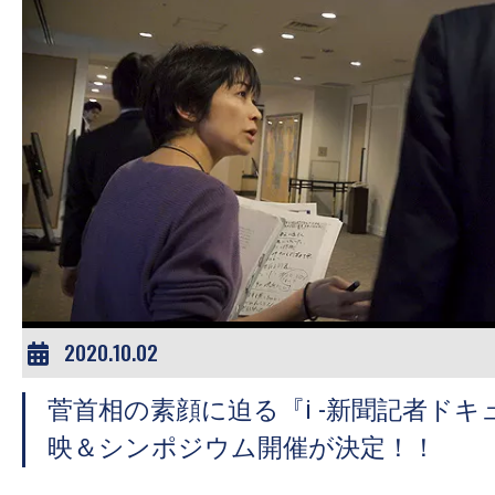
す。
映
画
の
ネ
タ
を
み
ん
な
で
2020.10.02
シ
ェ
菅首相の素顔に迫る『i -新聞記者ドキ
ア
映＆シンポジウム開催が決定！！
し