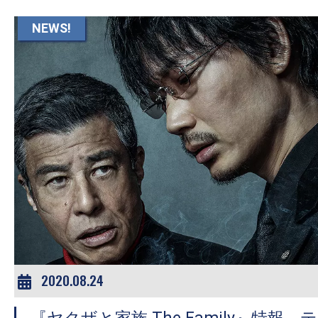
て
一
NEWS!
日
を
ハ
ッ
ピ
ー
に
し
ち
ゃ
お
う。
2020.08.24