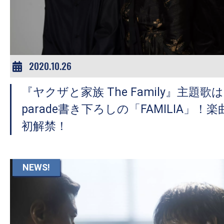
ア
登
場！
MOVIE
MARBIE（ム
2020.10.26
ー
『ヤクザと家族 The Family』主題歌はmi
ビ
ー
parade書き下ろしの「FAMILIA」
マ
初解禁！
ー
ビ
ー）
NEWS!
は
世
界
中