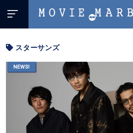
MOVIE
MARBIE
業
界
スターサンズ
初、
映
画
NEWS!
バ
イ
ラ
ル
メ
デ
ィ