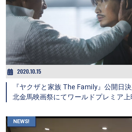
の
映
画
の
ネ
タ
が
満
2020.10.15
載
な
『ヤクザと家族 The Family』公開
メ
北金馬映画祭にてワールドプレミア上
デ
ィ
ア
NEWS!
で