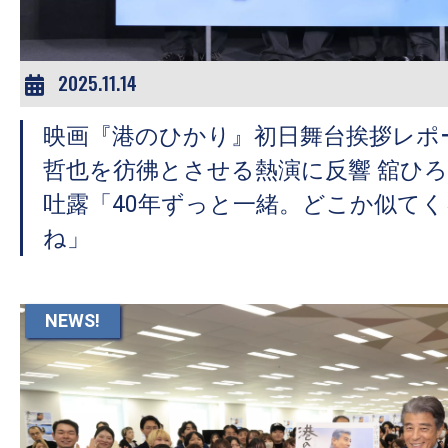
2025.11.14
映画『港のひかり』初日舞台挨拶レポ
哲也を彷彿とさせる熱演に反響 舘ひ
吐露「40年ずっと一緒。どこか似て
ね」
NEWS!