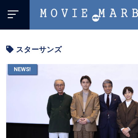
MOVIE
MARBIE
業
界
スターサンズ
初、
映
画
NEWS!
バ
イ
ラ
ル
メ
デ
ィ