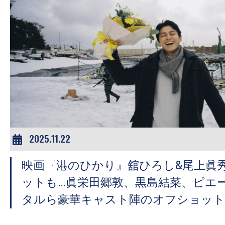
の
映
画
の
ネ
タ
が
満
載
2025.11.22
な
メ
映画『港のひかり』舘ひろし&尾上眞
デ
ットも…眞栄田郷敦、黒島結菜、ピエ
ィ
タルら豪華キャスト陣のオフショット
ア
で