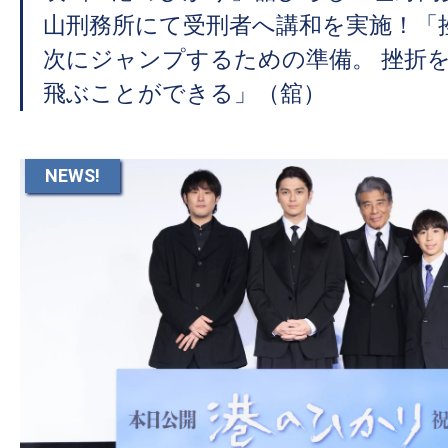
て
山刑務所にて受刑者へ講和を実施！「
一
日
次にジャンプするための準備。 挫折
を
飛ぶことができる」（舘）
ハ
ッ
ピ
NEWS!
ー
に
し
ち
ゃ
お
う。