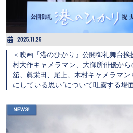
ア
登
場！
MOVIE
MARBIE（ム
2025.11.26
ー
＜映画『港のひかり』公開御礼舞台挨
ビ
ー
村大作キャメラマン、大御所俳優から
マ
舘、眞栄田、尾上、木村キャメラマンら
ー
にしている思い”について吐露する場
ビ
ー）
は
NEWS!
世
界
中