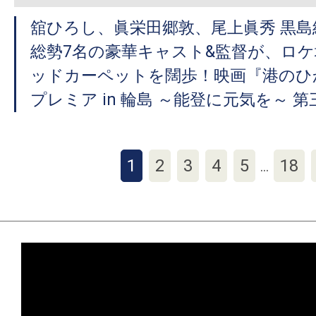
舘ひろし、眞栄田郷敦、尾上眞秀 黒島
総勢7名の豪華キャスト&監督が、ロ
ッドカーペットを闊歩！映画『港のひ
プレミア in 輪島 ～能登に元気を～ 第
1
2
3
4
5
18
…