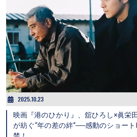
2025.10.23
映画『港のひかり』、舘ひろし×眞栄田
が紡ぐ“年の差の絆”──感動のショート
禁！