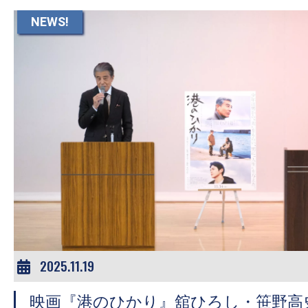
す。
NEWS!
映
画
の
ネ
タ
を
み
ん
な
で
シ
ェ
2025.11.19
ア
し
映画『港のひかり』舘ひろし・笹野高