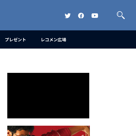
検
索
Official
Official
Official
Twitter
FaceBook
YouTube
Channel
プレゼント
レコメン広場