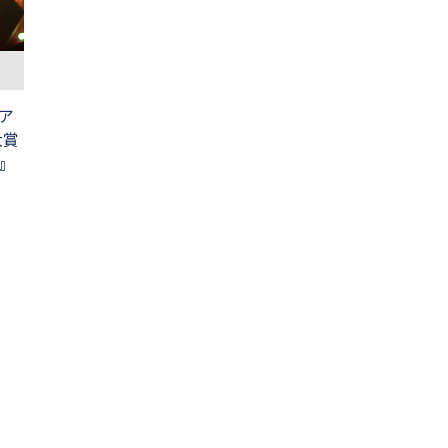
ア
大賞
』