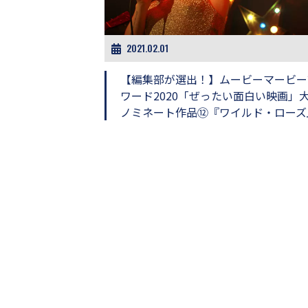
ビ
ー）
は
世
2021.02.01
界
中
【編集部が選出！】ムービーマービー
の
ワード2020「ぜったい面白い映画」
映
ノミネート作品⑫『ワイルド・ローズ
画
の
ネ
タ
が
満
載
な
メ
デ
ィ
ア
で
す。
映