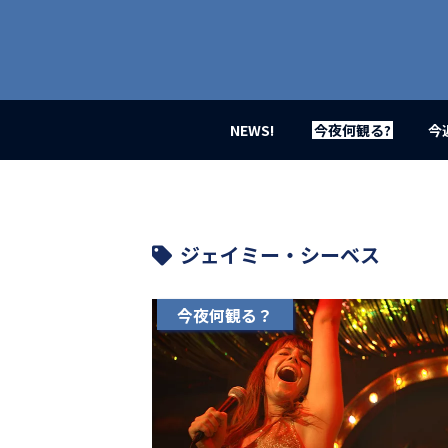
業
界
初、
映
画
バ
イ
NEWS!
今夜何観る?
今
ラ
ル
メ
デ
ィ
ア
ジェイミー・シーベス
登
場！
MOVIE
今夜何観る？
MARBIE（ム
ー
ビ
ー
マ
ー