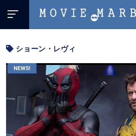
MOVIE
MARBIE
業
界
ショーン・レヴィ
初、
映
画
NEWS!
バ
イ
ラ
ル
メ
デ
ィ