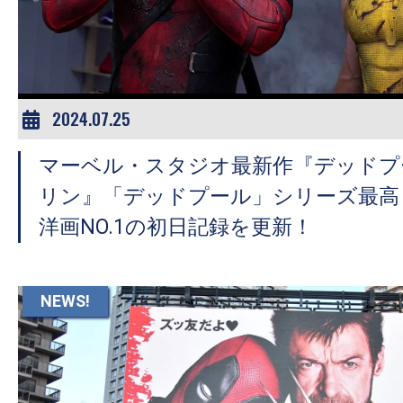
ア
登
場！
MOVIE
MARBIE（ム
2024.07.25
ー
マーベル・スタジオ最新作『デッドプ
ビ
ー
リン』「デッドプール」シリーズ最高＆
マ
洋画NO.1の初日記録を更新！
ー
ビ
ー）
NEWS!
は
世
界
中