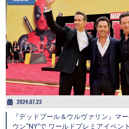
す。
映
画
の
ネ
タ
を
み
ん
な
で
シ
2024.07.23
ェ
ア
『デッドプール＆ウルヴァリン』マー
し
ウン“NY”で ワールドプレミアイベン