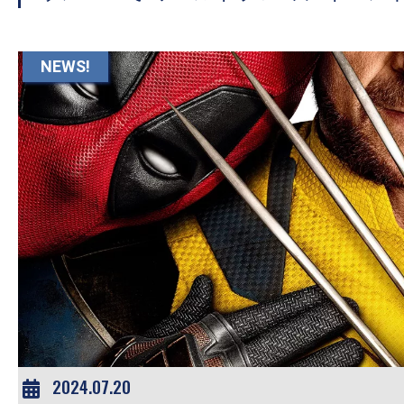
て
一
日
NEWS!
を
ハ
ッ
ピ
ー
に
し
ち
ゃ
お
う。
2024.07.20