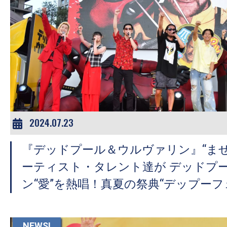
の
映
画
の
ネ
タ
が
満
2024.07.23
載
な
『デッドプール＆ウルヴァリン』“まぜ
メ
ーティスト・タレント達が デッドプ
デ
ン“愛”を熱唱！真夏の祭典“デップーフ
ィ
ア
で
NEWS!