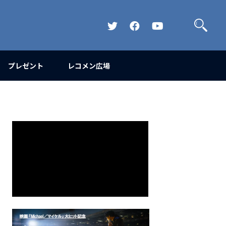
検
索
Official
Official
Official
Twitter
FaceBook
YouTube
Channel
プレゼント
レコメン広場