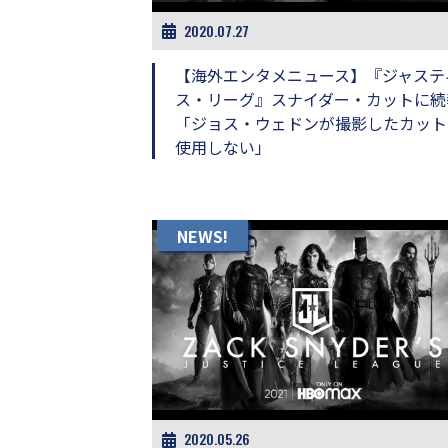
画
2020.07.27
の
ネ
【海外エンタメニュース】『ジャステ
タ
を
ス・リーグ』スナイダー・カットに続
み
「ジョス・ウェドンが撮影したカット
ん
使用しない」
な
で
シ
ェ
ア
NEWS!
し
て
一
日
を
ハ
ッ
ピ
ー
に
2020.05.26