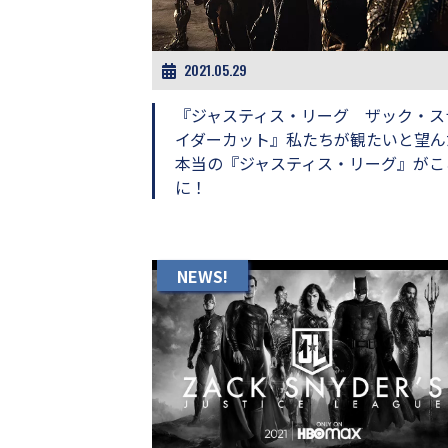
ビ
ー）
は
世
2021.05.29
界
中
『ジャスティス・リーグ ザック・ス
の
イダーカット』私たちが観たいと望ん
映
本当の『ジャスティス・リーグ』がこ
画
の
に！
ネ
タ
が
満
NEWS!
載
な
メ
デ
ィ
ア
で
す。
映