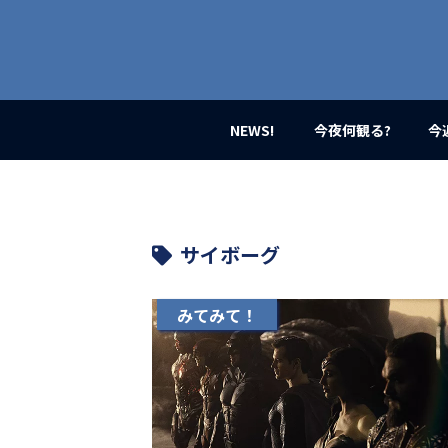
業
界
初、
映
画
バ
イ
NEWS!
今夜何観る?
今
ラ
ル
メ
デ
ィ
ア
サイボーグ
登
場！
MOVIE
みてみて！
MARBIE（ム
ー
ビ
ー
マ
ー