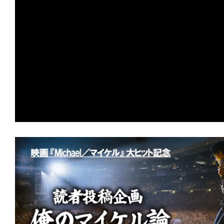
の
映
画
の
ネ
タ
が
満
載
な
メ
デ
ィ
ア
で