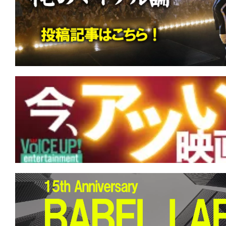
す。
映
画
の
ネ
タ
を
み
ん
な
で
シ
ェ
ア
し