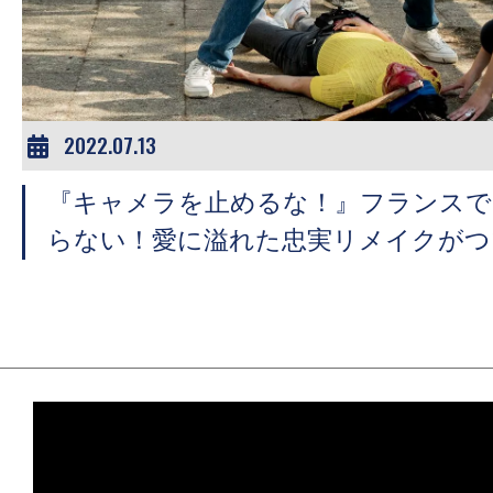
ア
登
場！
MOVIE
MARBIE（ム
2022.07.13
ー
『キャメラを止めるな！』フランスで
ビ
ー
らない！愛に溢れた忠実リメイクがつ
マ
ー
ビ
ー）
は
世
界
中