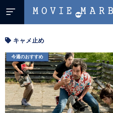
MOVIE
MARBIE
業
界
キャメ止め
初、
映
画
今週のおすすめ
バ
イ
ラ
ル
メ
デ
ィ