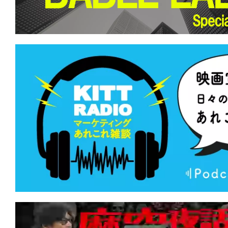
て
一
日
を
ハ
ッ
ピ
ー
に
し
ち
ゃ
お
う。