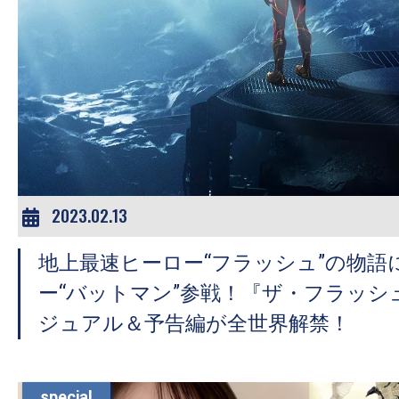
の
映
画
の
ネ
タ
が
満
2023.02.13
載
な
地上最速ヒーロー“フラッシュ”の物語
メ
ー“バットマン”参戦！『ザ・フラッシ
デ
ジュアル＆予告編が全世界解禁！
ィ
ア
で
special