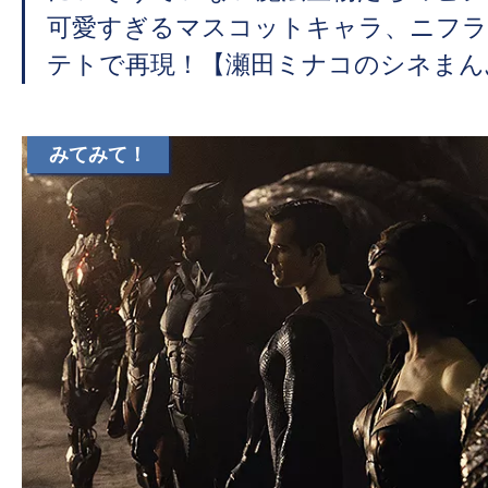
て
可愛すぎるマスコットキャラ、ニフラ
一
日
テトで再現！【瀬田ミナコのシネまん
を
ハ
みてみて！
ッ
ピ
ー
に
し
ち
ゃ
お
う。