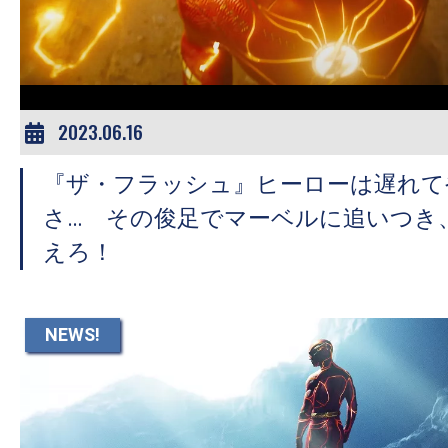
ア
登
場！
MOVIE
MARBIE（ム
2023.06.16
ー
『ザ・フラッシュ』ヒーローは遅れて
ビ
ー
さ… その俊足でマーベルに追いつき
マ
えろ！
ー
ビ
ー）
NEWS!
は
世
界
中