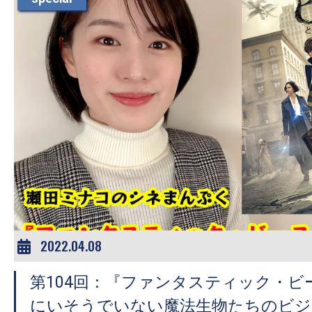
す。
映
画
の
ネ
タ
を
み
ん
な
で
シ
2022.04.08
ェ
ア
第104回：『ファンタスティック・ビ
し
にいそうでいない魔法生物たちのビジ