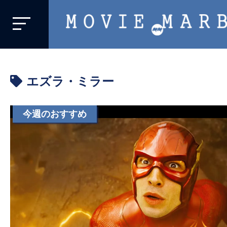
MOVIE
MARBIE
業
界
エズラ・ミラー
初、
映
画
今週のおすすめ
バ
イ
ラ
ル
メ
デ
ィ