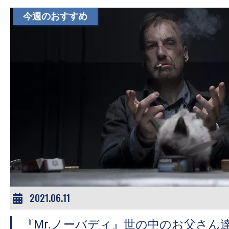
す。
今週のおすすめ
映
画
の
ネ
タ
を
み
ん
な
で
シ
ェ
2021.06.11
ア
し
『Mr.ノーバディ』世の中のお父さん