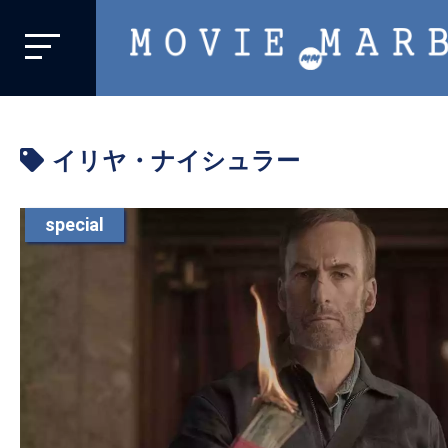
MOVIE
MARBIE
業
界
イリヤ・ナイシュラー
初、
映
画
special
バ
イ
ラ
ル
メ
デ
ィ