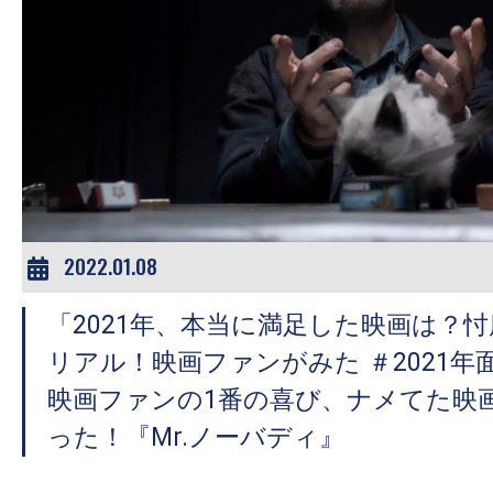
の
映
画
の
ネ
タ
が
満
2022.01.08
載
な
「2021年、本当に満足した映画は？
メ
リアル！映画ファンがみた ＃2021
デ
映画ファンの1番の喜び、ナメてた映
ィ
った！『Mr.ノーバディ』
ア
で