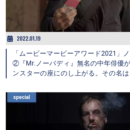
ア
登
場！
MOVIE
MARBIE（ム
2022.01.19
ー
「ムービーマービーアワード2021」
ビ
ー
②『Mr.ノーバディ』無名の中年俳優
マ
ンスターの座にのし上がる。その名は
ー
ビ
ー）
special
は
世
界
中