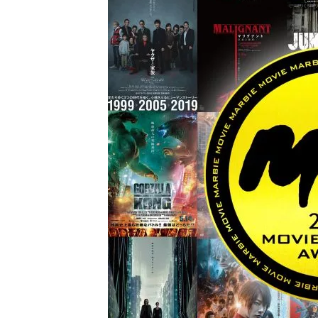
ビ
ー）
は
世
界
中
の
映
画
の
ネ
タ
が
満
載
な
メ
デ
ィ
ア
で
す。
映