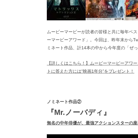
画
の
ネ
タ
を
ムービーマービーが読者の皆様と共に毎年ベス
み
ーマービーアワード」。今回は、昨年末からTw
ん
な
ミネート作品、計14本の中から今年度の「ぜ
で
シ
【詳しくはこちら！】ムービーマービーアワー
ェ
トに答えた方には“映画1年分”をプレゼント！
ア
し
て
一
日
ノミネート作品②
を
ハ
『Mr.ノーバディ』
ッ
ピ
無名の中年俳優が、最強アクションスターの座
ー
に