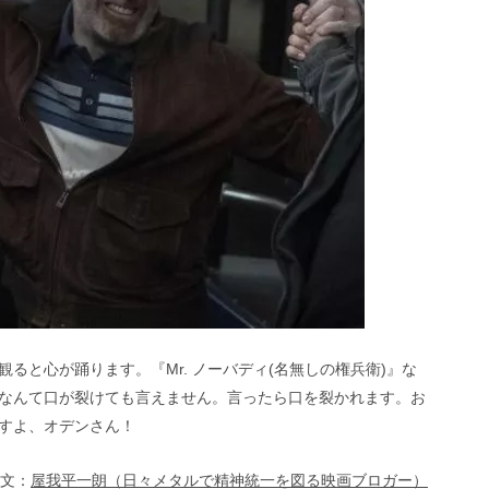
ると心が踊ります。『Mr. ノーバディ(名無しの権兵衛)』な
なんて口が裂けても言えません。言ったら口を裂かれます。お
すよ、オデンさん！
文：
屋我平一朗（日々メタルで精神統一を図る映画ブロガー）