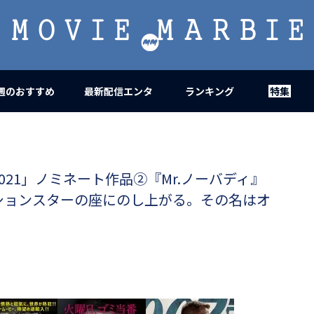
MOVIE
MARBIE
週のおすすめ
最新配信エンタ
ランキング
特集
21」ノミネート作品②『Mr.ノーバディ』
ションスターの座にのし上がる。その名はオ