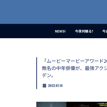
業
界
初、
映
画
バ
イ
NEWS!
今夜何観る?
今
ラ
ル
メ
デ
ィ
ア
「ムービーマービーアワード20
登
無名の中年俳優が、最強アク
場！
MOVIE
デン。
MARBIE（ム
ー
2022.01.19
ビ
ー
マ
ー