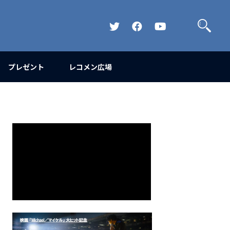
検
索
Official
Official
Official
Twitter
FaceBook
YouTube
Channel
プレゼント
レコメン広場