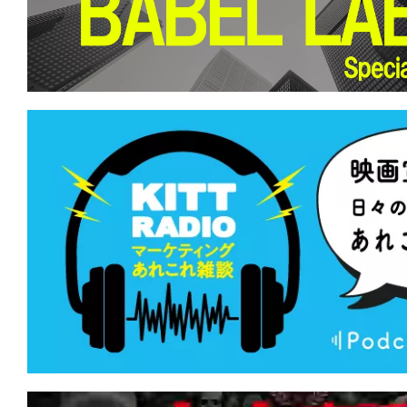
て
一
日
を
ハ
ッ
ピ
ー
に
し
ち
ゃ
お
う。