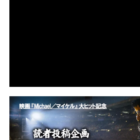
の
映
画
の
ネ
タ
が
満
載
な
メ
デ
ィ
ア
で