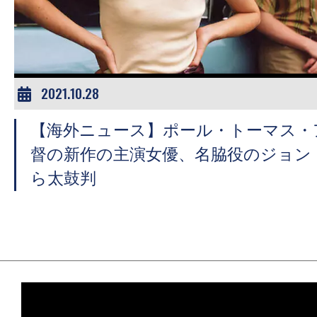
ア
登
場！
MOVIE
MARBIE（ム
2021.10.28
ー
【海外ニュース】ポール・トーマス・
ビ
ー
督の新作の主演女優、名脇役のジョン
マ
ら太鼓判
ー
ビ
ー）
は
世
界
中