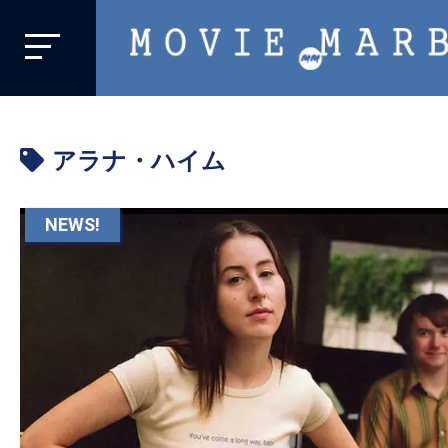
MOVIE
MARBIE
業
界
アラナ・ハイム
初、
映
画
NEWS!
バ
イ
ラ
ル
メ
デ
ィ