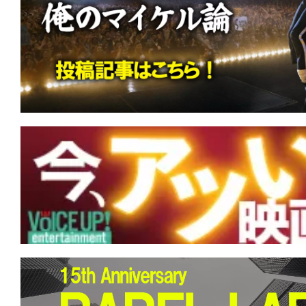
す。
映
画
の
ネ
タ
を
み
ん
な
で
シ
ェ
ア
し