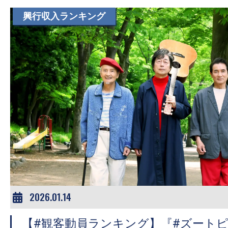
す。
興行収入ランキング
映
画
の
ネ
タ
を
み
ん
な
で
シ
ェ
2026.01.14
ア
し
【#観客動員ランキング】『#ズートピ