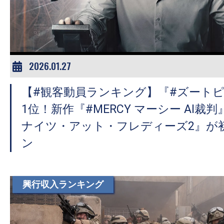
ア
登
場！
MOVIE
MARBIE（ム
2026.01.27
ー
【#観客動員ランキング】『#ズートピ
ビ
ー
1位！新作『#MERCY マーシー AI裁
マ
ナイツ・アット・フレディーズ2』が
ー
ン
ビ
ー）
は
興行収入ランキング
世
界
中