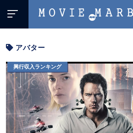
MOVIE
MARBIE
業
界
アバター
初、
映
画
興行収入ランキング
バ
イ
ラ
ル
メ
デ
ィ