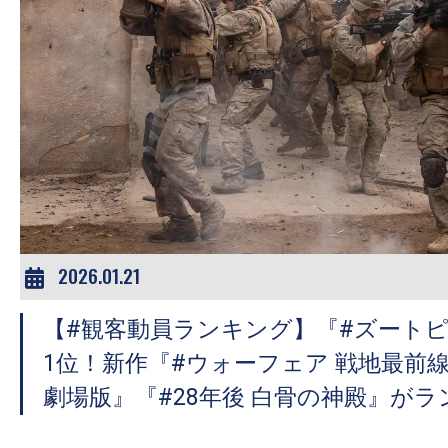
の
映
画
の
ネ
タ
が
満
載
2026.01.21
な
メ
【#観客動員ランキング】『#ズートピ
デ
1位！新作『#ウォーフェア 戦地最前
ィ
劇場版』『#28年後 白骨の神殿』が
ア
で