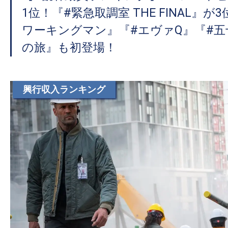
て
1位！『#緊急取調室 THE FINAL』が
一
日
ワーキングマン』『#エヴァQ』『#
を
の旅』も初登場！
ハ
ッ
ピ
興行収入ランキング
ー
に
し
ち
ゃ
お
う。