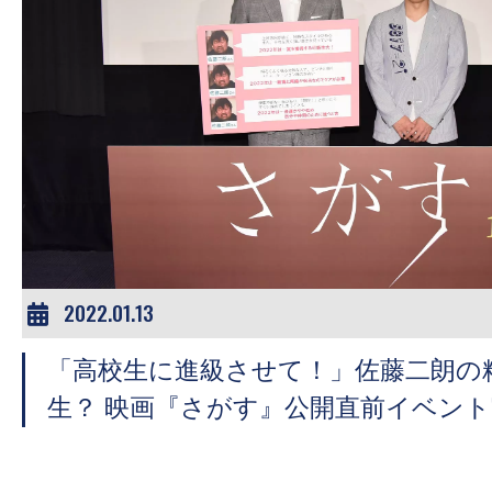
す。
映
画
の
ネ
タ
を
み
ん
な
2022.01.13
で
シ
「高校生に進級させて！」佐藤二朗の
ェ
生？ 映画『さがす』公開直前イベン
ア
し