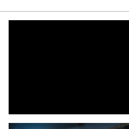
て
一
日
を
ハ
ッ
ピ
ー
に
し
ち
ゃ
お
う。