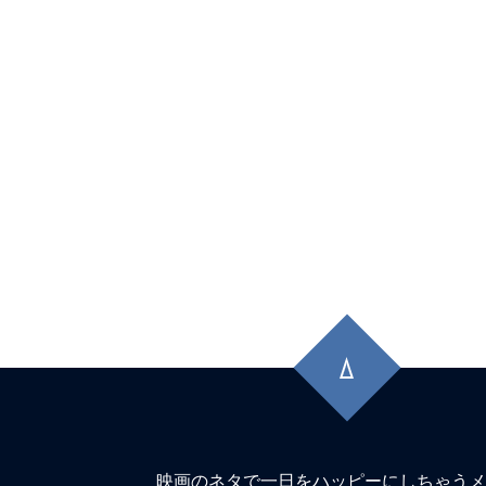
先
頭
に
戻
る
映画のネタで一日をハッピーにしちゃうメ