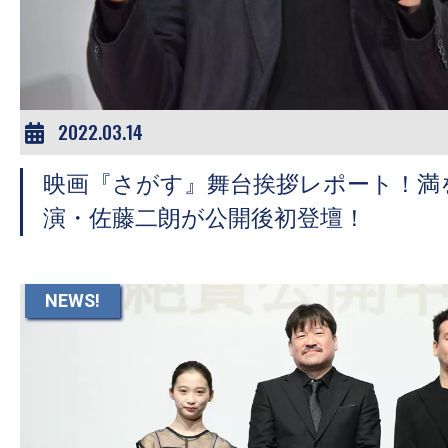
ア
登
場！
MOVIE
MARBIE（ム
2022.03.14
ー
映画『さがす』舞台挨拶レポート！満
ビ
ー
演・佐藤二朗が公開後初登壇！
マ
ー
ビ
NEWS!
ー）
は
世
界
中