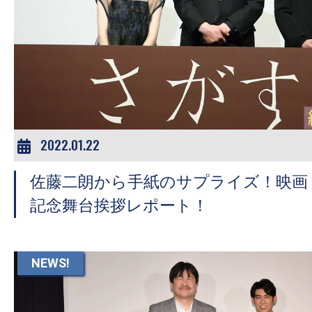
の
映
画
の
ネ
タ
が
2022.01.22
満
載
佐藤二朗から手紙のサプライズ！映画
な
記念舞台挨拶レポート！
メ
デ
ィ
NEWS!
ア
で