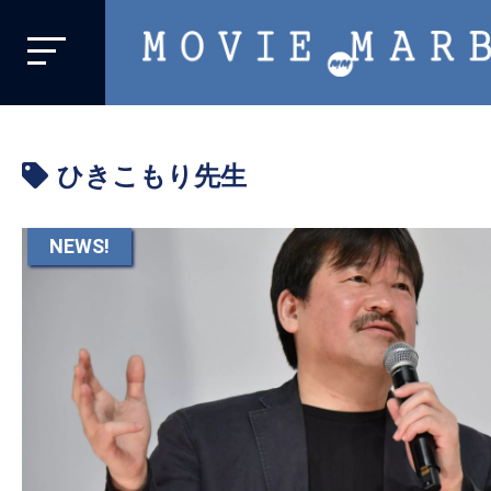
MOVIE
MARBIE
業
界
ひきこもり先生
初、
映
画
NEWS!
バ
イ
ラ
ル
メ
デ
ィ