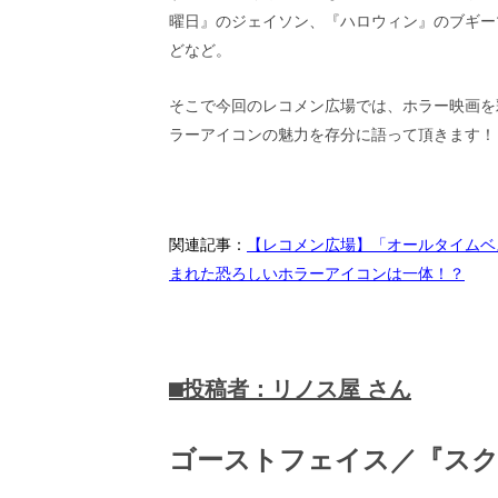
画
曜日』のジェイソン、『ハロウィン』のブギー
の
どなど。
ネ
タ
を
そこで今回のレコメン広場では、ホラー映画を
み
ラーアイコンの魅力を存分に語って頂きます！
ん
な
で
シ
ェ
関連記事：
【レコメン広場】「オールタイムベ
ア
まれた恐ろしいホラーアイコンは一体！？
し
て
一
日
を
⬛︎投稿者：リノス屋
さん
ハ
ッ
ピ
ゴーストフェイス／『
ス
ー
に