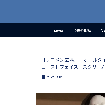
業
界
初、
映
画
バ
イ
NEWS!
今夜何観る?
今
ラ
ル
メ
デ
ィ
ア
【レコメン広場】「オールタ
登
ゴーストフェイス『スクリーム』
場！
MOVIE
2022.07.12
MARBIE（ム
ー
ビ
ー
マ
ー