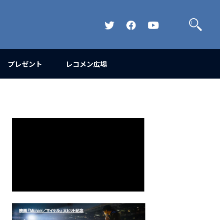
検
索
Official
Official
Official
Twitter
FaceBook
YouTube
Channel
プレゼント
レコメン広場