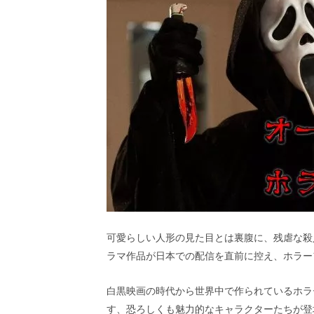
ビ
ー）
は
世
界
中
の
映
画
の
ネ
タ
が
満
載
な
メ
可愛らしい人形の見た目とは裏腹に、残虐な殺
デ
ィ
ラマ作品が日本での配信を直前に控え、ホラー
ア
で
白黒映画の時代から世界中で作られているホラ
す。
映
す、恐ろしくも魅力的なキャラクターたちが登