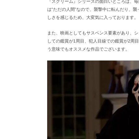
『スクリーム』シリーズの面白いところは、毎
は“ただの人間”なので、襲撃中に転んだり、
しさを感じるため、大変気に入っております。
また、映画としてもサスペンス要素があり、シ
しての鑑賞が1周目、犯人目線での鑑賞が2周
う意味でもオススメな作品でございます。