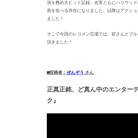
演を務め大ヒット記録。名実ともにハリウッド
画
の
肩を並べる存在になりました。以降はアクショ
ネ
ました！
タ
を
そこで今回のレコメン広場では、皆さんとブル
み
ん
頂きました！
な
で
シ
ェ
ア
⬛︎投稿者：
ぜんぞう
さん
し
て
正真正銘、ど真ん中のエンター
一
日
ク』
を
ハ
ッ
ピ
ー
に