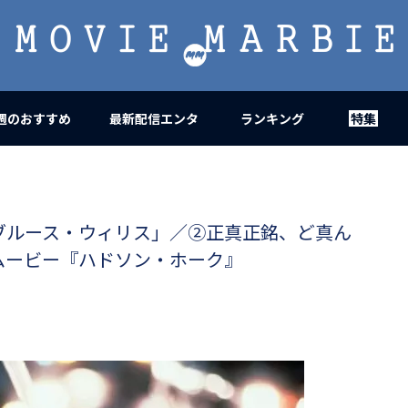
MOVIE
MARBIE
週のおすすめ
最新配信エンタ
ランキング
特集
ブルース・ウィリス」／②正真正銘、ど真ん
ムービー『ハドソン・ホーク』