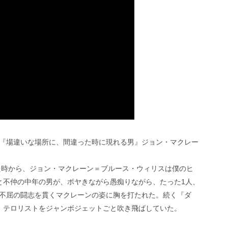
『場違いな場所に、間違った時に現れる男』ジョン・マクレー
見た時から、ジョン・マクレーン＝ブルース・ウィリスは僕のヒ
と不仲の中年の男が、ボヤきながら愚痴りながら、たった1人、
不屈の闘志を貫くマクレーンの姿に胸を打たれた。続く『ダ
、テロリストをジャンボジェットごと吹き飛ばしていた。