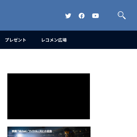
検
索
Official
Official
Official
Twitter
FaceBook
YouTube
Channel
プレゼント
レコメン広場