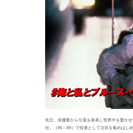
ビ
ー）
は
世
界
中
の
映
画
の
ネ
タ
が
満
載
な
メ
デ
ィ
ア
で
先日、俳優業から引退を発表し世界中を驚かせ
す。
社』（85～89）で役者として注目を集めはじ
映