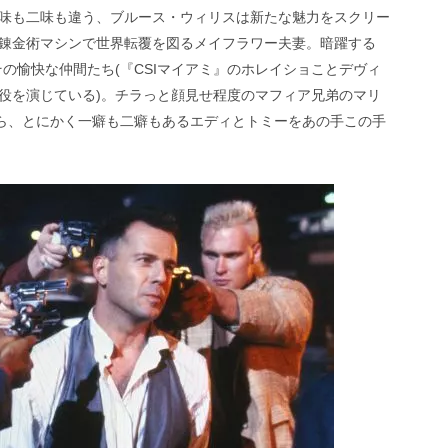
味も二味も違う、ブルース・ウィリスは新たな魅力をスクリー
錬金術マシンで世界転覆を図るメイフラワー夫妻。暗躍する
その愉快な仲間たち(『CSIマイアミ』のホレイショことデヴィ
役を演じている)。チラっと顔見せ程度のマフィア兄弟のマリ
)ら、とにかく一癖も二癖もあるエディとトミーをあの手この手