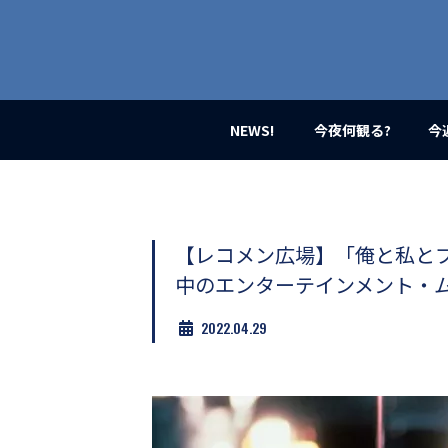
業
界
初、
映
画
バ
イ
NEWS!
今夜何観る?
今
ラ
ル
メ
デ
ィ
ア
【レコメン広場】「俺と私と
登
中のエンターテインメント・
場！
MOVIE
2022.04.29
MARBIE（ム
ー
ビ
ー
マ
ー