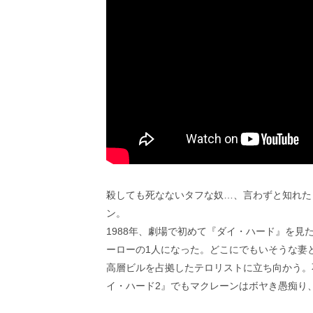
し
ち
ゃ
お
う。
殺しても死なないタフな奴…、言わずと知れた
ン。
1988年、劇場で初めて『ダイ・ハード』を
ーローの1人になった。どこにでもいそうな妻
高層ビルを占拠したテロリストに立ち向かう。
イ・ハード2』でもマクレーンはボヤき愚痴り