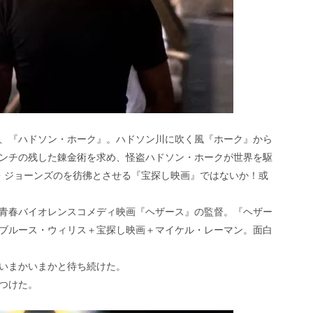
、『ハドソン・ホーク』。ハドソン川に吹く風『ホーク』から
ンチの残した錬金術を求め、怪盗ハドソン・ホークが世界を駆
・ジョーンズのを彷彿とさせる『宝探し映画』ではないか！或
青春バイオレンスコメディ映画『ヘザース』の監督。『ヘザー
ブルース・ウィリス＋宝探し映画＋マイケル・レーマン。面白
いまかいまかと待ち続けた。
つけた。