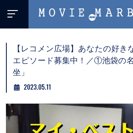
MOVIE
MARBIE
業
界
【レコメン広場】あなたの好き
初、
映
エピソード募集中！／①池袋の
画
坐」
バ
イ
2023.05.11
ラ
ル
メ
デ
ィ