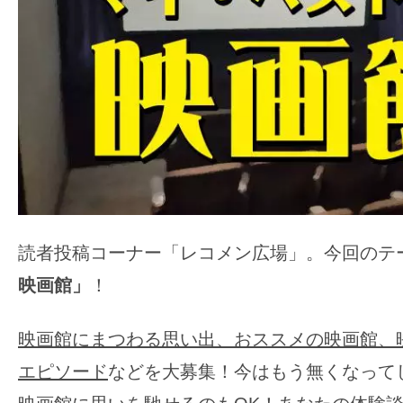
ア
登
場！
MOVIE
MARBIE（ム
ー
ビ
ー
マ
ー
読者投稿コーナー「レコメン広場」。今回のテ
ビ
映画館」
！
ー）
は
映画館にまつわる思い出、おススメの映画館、
世
エピソード
などを大募集！
今はもう無くなって
界
中