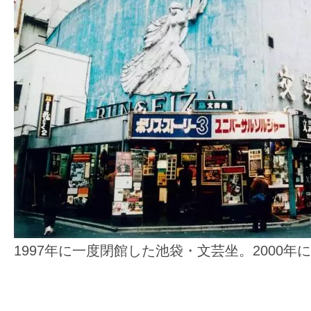
て
一
日
を
ハ
ッ
ピ
ー
に
し
ち
ゃ
お
1997年に一度閉館した池袋・文芸坐。2000
う。