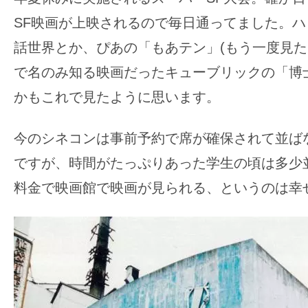
す。
SF映画が上映されるので毎日通ってました。
映
話世界とか、ぴあの「もあテン」(もう一度見た
画
の
で名のみ知る映画だったキューブリックの「博
ネ
かもこれで見たように思います。
タ
を
今のシネコンは事前予約で席が確保されて並ば
み
ですが、時間がたっぷりあった学生の頃は多少
ん
な
料金で映画館で映画が見られる、というのは幸
で
シ
ェ
ア
し