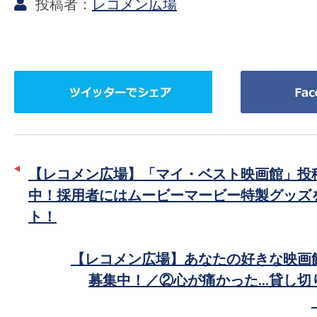
レコメン広場
ツ
Facebook
イ
で
ッ
シ
タ
ェ
ー
ア
【レコメン広場】「マイ・ベスト映画館」投
で
中！採用者にはムービーマービー特製グッズ
シ
ト！
ェ
ア
【レコメン広場】あなたの好きな映画
募集中！／②心が痛かった…貸し切