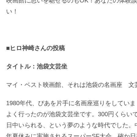
映画館に思いを馳せるのもOK！あなたの体験
の
い！
映
画
の
ネ
■ヒロ神崎さんの投稿
タ
が
タイトル：池袋文芸坐
満
載
マイ・ベスト映画館、それは池袋の名画座 文
な
メ
1980年代、ぴあを片手に名画座巡りをしてい
デ
ィ
よく行ったのが池袋文芸坐です。300円くらい
ア
日中いられる、という夢のような時代でした。
で
年夏休みに実施されるスーパーSF大会。確か