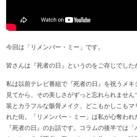
す。
映
画
の
ネ
今回は「リメンバー・ミー」です。
タ
を
皆さんは『死者の日』というのをご存じでした
み
ん
な
私は以前テレビ番組で『死者の日』を祝うメキ
で
見てから、その美しさがずっと忘れられません
シ
装とカラフルな骸骨メイク、どこもかしこもマ
ェ
れた街。「リメンバー・ミー」は私が心奪われ
ア
『死者の日』のお話です。コラムの後半では「
し