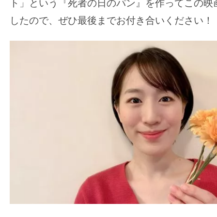
て
ト」という『死者の日のパン』を作ってこの映
一
したので、ぜひ最後までお付き合いください！
日
を
ハ
ッ
ピ
ー
に
し
ち
ゃ
お
う。