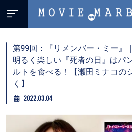
MOVIE
MARBIE
業
界
第99回：『リメンバー・ミー』
初、
映
明るく楽しい『死者の日』はパ
画
ルトを食べる！【瀬田ミナコの
バ
く】
イ
ラ
2022.03.04
ル
メ
デ
ィ