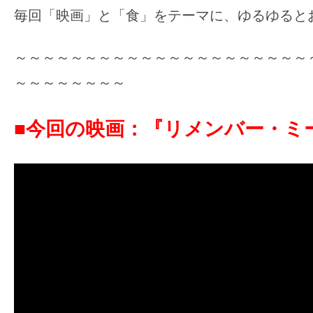
毎回「映画」と「食」をテーマに、ゆるゆると
の
映
～～～～～～～～～～～～～～～～～～～～～
画
の
～～～～～～～～
ネ
タ
■今回の映画：『リメンバー・ミー
が
満
載
な
メ
デ
ィ
ア
で