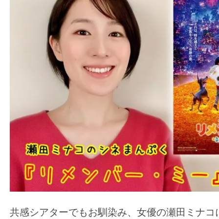
ア
登
場！
MOVIE
MARBIE（ム
ー
ビ
ー
マ
ー
ビ
ー）
は
世
界
共感シアターでもお馴染み、女優の瀬田ミナコ
中