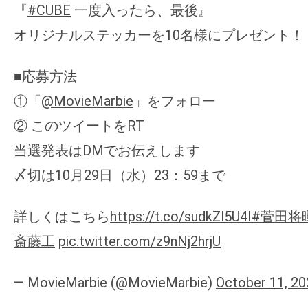
『
#CUBE
一度入ったら、最後』
オリジナルステッカーを10名様にプレゼント！
■応募方法
①「
@MovieMarbie
」をフォロー
② このツイートをRT
当選発表はDMでお伝えします
〆切は10月29日（水）23：59まで
詳しくはこちら
https://t.co/sudkZl5U4I
#菅田将
斎藤工
pic.twitter.com/z9nNj2hrjU
— MovieMarbie (@MovieMarbie)
October 11, 20