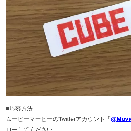
て
一
日
を
ハ
ッ
ピ
ー
に
し
ち
ゃ
お
■応募方法
う。
ムービーマービーのTwitterアカウント「
@Movi
ローしてください