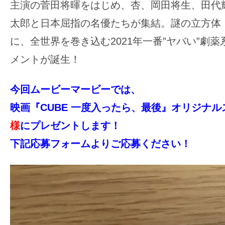
主演の菅田将暉をはじめ、杏、岡田将生、田代
す。
映
太郎と日本屈指の名優たちが集結。謎の立方体「
画
に、全世界を巻き込む2021年一番”ヤバい”劇
の
メントが誕生！​
ネ
タ
今回ムービーマービーでは、
を
映画『CUBE 一度入ったら、最後』オリジナ
み
ん
様
にプレゼント
します！
な
下記応募フォームよりご応募ください！
で
シ
ェ
ア
し