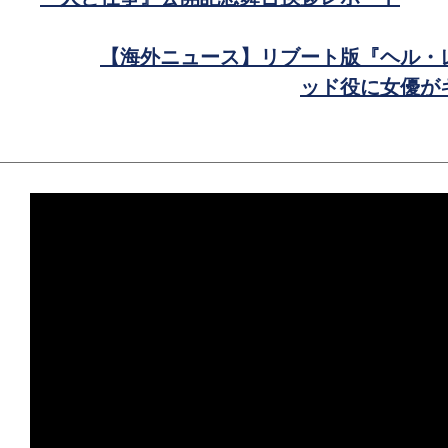
で
シ
【海外ニュース】リブート版『ヘル・
ェ
ッド役に女優が
ア