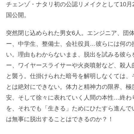
チェンゾ・ナタリ初の公認リメイクとして10月
の
国公開。
映
画
突然閉じ込められた男女6人。エンジニア、団
の
ネ
ー、中学生、整備士、会社役員…彼らには何の
タ
い。理由もわからないまま、脱出を試みる彼ら
が
ー、ワイヤースライサーや火炎噴射など、殺人
満
と襲う。仕掛けられた暗号を解明しなくては、
載
な
とは絶対にできない。体力と精神力の限界、極
メ
安、そして徐々に表れていく人間の本性…終わ
デ
を、それでも「生きる」ためにひたすら進んで
ィ
は無事に脱出することはできるのか？！
ア
で