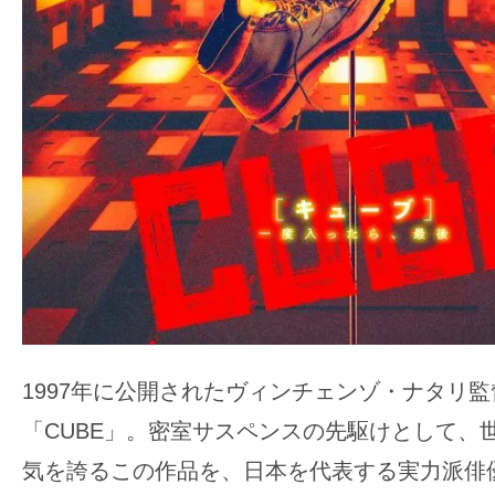
ア
登
場！
MOVIE
MARBIE（ム
ー
ビ
ー
マ
ー
ビ
ー）
1997年に公開されたヴィンチェンゾ・ナタリ
は
世
「CUBE」。密室サスペンスの先駆けとして、
界
気を誇るこの作品を、日本を代表する実力派俳
中