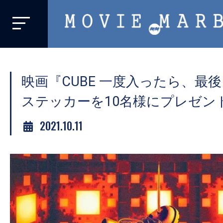
MOVIE
MARBIE
業
界
映画『CUBE 一度入ったら、最
初、
映
ステッカーを10名様にプレゼン
画
2021.10.11
バ
イ
ラ
ル
メ
デ
ィ