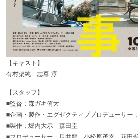
【キャスト】
有村架純 志尊 淳
【スタッフ】
■監督：森ガキ侑大
■企画・製作・エグゼクティブプロデューサー
■製作：堀内大示 森田圭
■プロデューサー：長井龍 小松原茂幸 花田