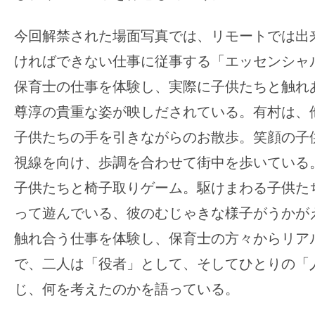
す。
映
今回解禁された場面写真では、リモートでは出
画
ければできない仕事に従事する「エッセンシャ
の
保育士の仕事を体験し、実際に子供たちと触れ
ネ
タ
尊淳の貴重な姿が映しだされている。有村は、
を
子供たちの手を引きながらのお散歩。笑顔の子
み
視線を向け、歩調を合わせて街中を歩いている
ん
子供たちと椅子取りゲーム。駆けまわる子供た
な
で
って遊んでいる、彼のむじゃきな様子がうかが
シ
触れ合う仕事を体験し、保育士の方々からリア
ェ
で、二人は「役者」として、そしてひとりの「
ア
じ、何を考えたのかを語っている。
し