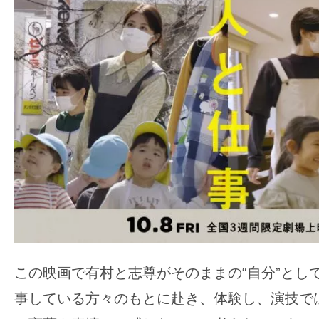
ア
登
場！
MOVIE
MARBIE（ム
ー
ビ
ー
マ
ー
ビ
ー）
は
この映画で有村と志尊がそのままの“自分”とし
世
界
事している方々のもとに赴き、体験し、演技で
中