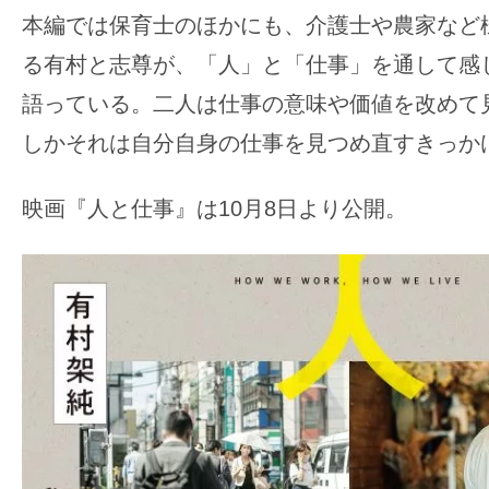
て
本編では保育士のほかにも、介護士や農家など
一
日
る有村と志尊が、「人」と「仕事」を通して感
を
語っている。二人は仕事の意味や価値を改めて
ハ
しかそれは自分自身の仕事を見つめ直すきっか
ッ
ピ
映画『人と仕事』は10月8日より公開。
ー
に
し
ち
ゃ
お
う。