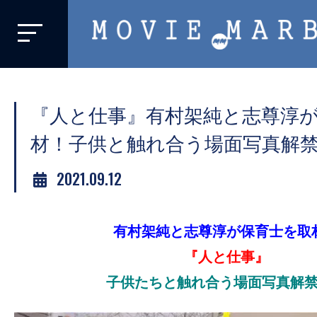
MOVIE
MARBIE
業
界
『人と仕事』有村架純と志尊淳
初、
映
材！子供と触れ合う場面写真解
画
2021.09.12
バ
イ
ラ
有村架純と志尊淳が保育士を取
ル
『人と仕事』
メ
デ
子供たちと触れ合う場面写真解
ィ