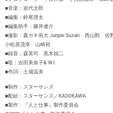
■音楽：岩代太郎
■編集：鈴尾啓太
■編集助手：藤井遼介
■撮影：森ガキ侑大 Junpei Suzuki 西山勲
小松原茂幸 山崎裕
■録音：森英司 黒木禎二
■歌：吉田美奈子& W.I.
■作詞：土城温美
■制作：スターサンズ
■配給：スターサンズ／KADOKAWA
■製作：『人と仕事』製作委員会