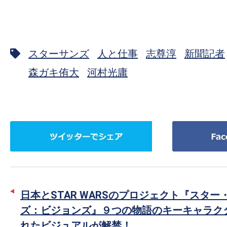
スターサンズ
人と仕事
志尊淳
新聞記者
森ガキ侑大
河村光庸
ツ
Facebook
イ
で
ッ
シ
タ
ェ
ー
ア
日本とSTAR WARSのプロジェクト『スター
で
ズ：ビジョンズ』９つの物語のキーキャラク
シ
れたビジュアルが解禁！