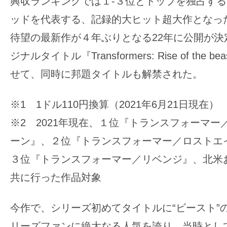
興収ランキングでは１-３位とトップを独占する
の
ッドを代表する、記録的大ヒット超大作となっ
映
待望の最新作が４年ぶりとなる22年に公開が決
画
ジナルタイトル『Transformers: Rise of the
の
ネ
せて、同時に邦題タイトルも解禁された。
タ
が
※1 1ドル110円換算（2021年6月21日現在）
満
※2 2021年現在、１位『トランスフォーマー
載
ーン』、２位『トランスフォーマー／ロストエ
な
３位『トランスフォーマー／リベンジ』、北米
メ
デ
共に行った作品対象
ィ
ア
今作で、シリーズ初めてタイトルに“ビースト”
で
リーズファンに絶大なる人気を誇り、当時とし