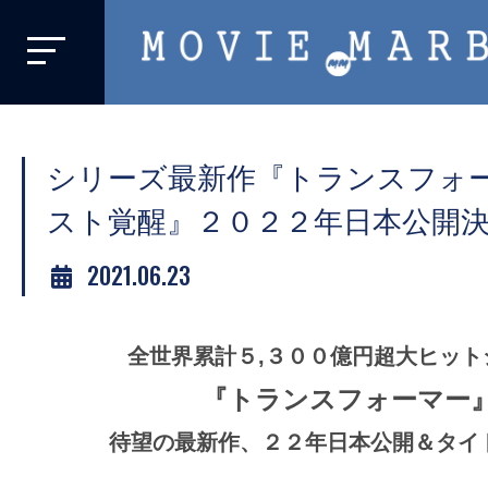
MOVIE
MARBIE
業
界
シリーズ最新作『トランスフォ
初、
映
スト覚醒』２０２２年日本公開
画
2021.06.23
バ
イ
ラ
全世界累計５,３００億円超大ヒット
ル
『トランスフォーマー
メ
デ
待望の最新作、２２年日本公開＆タイ
ィ