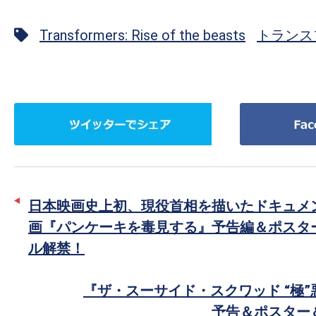
Transformers: Rise of the beasts
トランス
ツ
Facebook
イ
で
ッ
シ
タ
ェ
ー
ア
日本映画史上初、現役首相を描いたドキュメ
で
画『パンケーキを毒見する』予告編＆ポスタ
シ
ル解禁！
ェ
ア
『ザ・スーサイド・スクワッド “極
予告＆ポスター