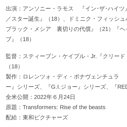
て
一
出演：アンソニー・ラモス 『イン･ザ･ハイツ
日
／スター誕生』（18）、ドミニク・フィッシュ
を
ブラック・メシア 裏切りの代償』（21）『ヘ
ハ
ブ』（18）
ッ
ピ
監督：スティーブン・ケイブル・Jr.『クリー
ー
に
（18）
し
製作：ロレンツォ・ディ・ボナヴェンチュラ 
ち
ー』シリーズ、『G.I.ジョー』シリーズ、『R
ゃ
全米公開：2022年６月24日
お
う。
原題：Transformers: Rise of the beasts
配給：東和ピクチャーズ