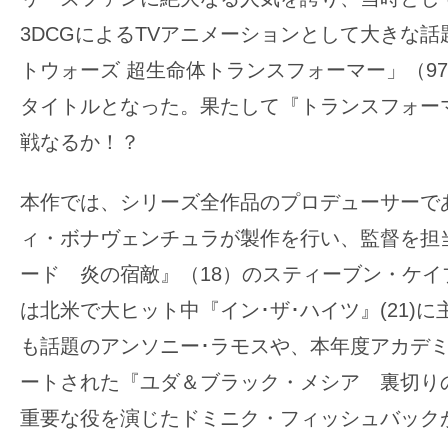
す。
3DCGによるTVアニメーションとして大きな
映
トウォーズ 超生命体トランスフォーマー」（97
画
の
タイトルとなった。果たして『トランスフォー
ネ
戦なるか！？
タ
を
本作では、シリーズ全作品のプロデューサーで
み
ィ・ボナヴェンチュラが製作を行い、監督を担
ん
な
ード 炎の宿敵』（18）のスティーブン・ケイ
で
は北米で大ヒット中『イン･ザ･ハイツ』(21)
シ
も話題のアンソニー･ラモスや、本年度アカデ
ェ
ートされた『ユダ＆ブラック・メシア 裏切りの
ア
重要な役を演じたドミニク・フィッシュバック
し