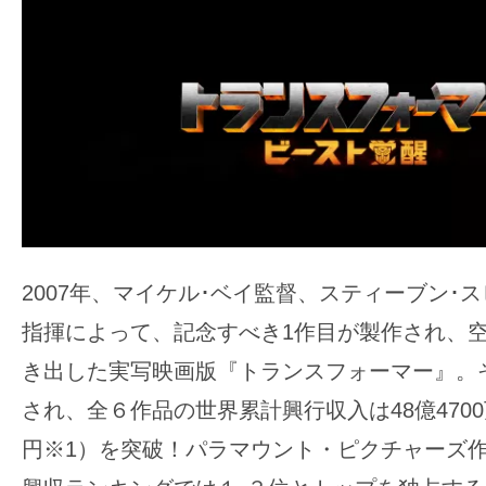
ア
登
場！
MOVIE
MARBIE（ム
ー
ビ
ー
マ
2007年、マイケル･ベイ監督、スティーブン･
ー
ビ
指揮によって、記念すべき1作目が製作され、
ー）
き出した実写映画版『トランスフォーマー』。
は
され、全６作品の世界累計興行収入は48億4700
世
円※1）を突破！パラマウント・ピクチャーズ
界
中