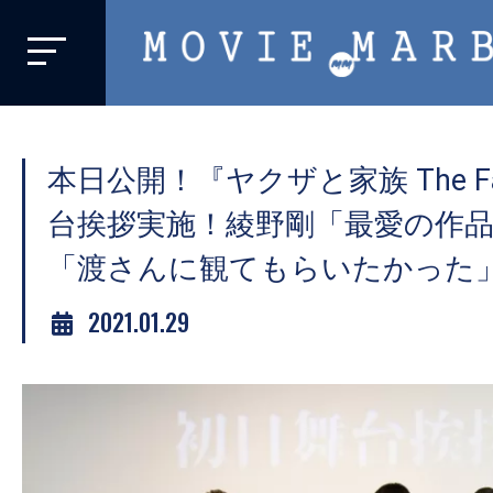
MOVIE
MARBIE
業
界
本日公開！『ヤクザと家族 The Fa
初、
映
台挨拶実施！綾野剛「最愛の作
画
「渡さんに観てもらいたかった
バ
イ
2021.01.29
ラ
ル
メ
デ
ィ