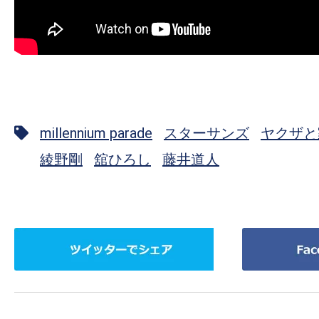
millennium parade
スターサンズ
ヤクザと
綾野剛
舘ひろし
藤井道人
ツ
Facebook
イ
で
ッ
シ
タ
ェ