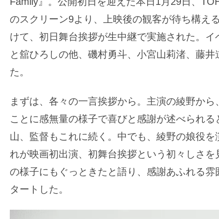
Family』。公開初日を迎えた本日1月29日、T
の
のスクリーン9より、上映後の観客が待ち構える
映
けて、初日舞台挨拶が生中継で実施された。イ
画
と舘ひろしの他、磯村勇斗、小宮山莉渚、藤井
の
ネ
た。
タ
が
まずは、各々の一言挨拶から。主演の綾野から
満
ことに感無量の様子で喜びと感謝が述べられる
載
山、監督もこれに続く。中でも、綾野の娘役を
な
メ
れが映画初出演、初舞台挨拶という初々しさを
デ
の様子にもぐっときたと語り、感謝あふれる雰
ィ
タートした。
ア
で