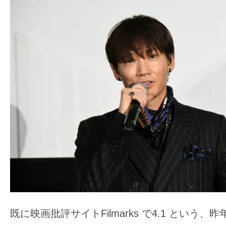
す。
映
画
の
ネ
タ
を
み
ん
な
で
シ
ェ
ア
し
既に映画批評サイトFilmarks で4.1 という