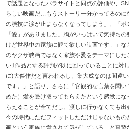
て
で話題となったパラサイトと同点の評価や、SN
一
らしい映画だ…もうストーリー分かってるのに
日
の演技に涙が止まらなくなってしまう」、「ボ
を
ハ
「愛」がありました。胸がいっぱいで気持ちの
ッ
けど世界中の家族に観て欲しい映画です。」な
ピ
のヤクザ映画ではなく家族や愛をテーマにした
ー
い1作品とする評判が既に回っていることに対し
に
し
に)大傑作だと言われるし、集大成なのは間違
ち
です。」と語り、さらに「客観的な言葉を聞い
ゃ
めた）愛を受け取ってもらえたという感覚にな
お
らえることが全てだし、渡しに行かなくても出
う。
今の時代にただフィットしただけじゃないもの
画という家族に愛されて気がしている」と真摯