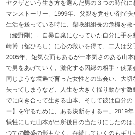
ヤクザという生き方を選んだ男の３つの時代に
マンストーリー。1999年、父親を覚せい剤で
生活を送っている時に、柴咲組組長の危機を救
（綾野剛）。自暴自棄になっていた自分に手を
崎博（舘ひろし）に心の救いを得て、二人は父
2005年、短気な面もあるが一本気さのある山
で男をあげていく。激化する因縁の相手・侠葉
同じような境遇で育った女性との出会い、大切
失ってしまうなど、人生を大きく揺り動かす激
でに向き合って生きる山本、そして彼は自分の
ー】を守るために、ある決断をするー。2019年
犠牲にした山本が出所後目の当たりにしたのは
つての隆盛の影もなく、存続していくのもギリ