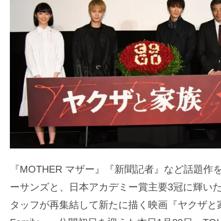
ア
登
場！
MOVIE
MARBIE（ム
ー
ビ
ー
マ
ー
ビ
ー）
『MOTHER マザー』『新聞記者』など話題作
は
ーサンズと、日本アカデミー賞主要3冠に輝い
世
界
タッフが再集結して新たに描く映画『ヤクザと家族
中