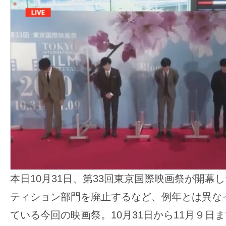
ア
登
場！
MOVIE
MARBIE（ム
ー
ビ
ー
マ
ー
ビ
ー）
本日10月31日、第33回東京国際映画祭が開幕
は
世
ティション部門を廃止するなど、例年とは異な
界
ている今回の映画祭。10月31日から11月９日ま
中