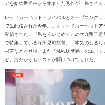
アを始め世界中から集まった秀作が上映される
の
映
レッドカーペットアライバルとオープニングセレモ
画
で生配信された今年。まずレッドカーペットア
の
ネ
配信された。『私をくいとめて』の大九明子監督や「
タ
で特集している深田晃司監督、『本気のしるし
が
村芳などが登場。また『MALU 夢路』のエド
満
ど、海外からもゲストが駆けつけてくれた。
載
な
メ
デ
ィ
ア
で