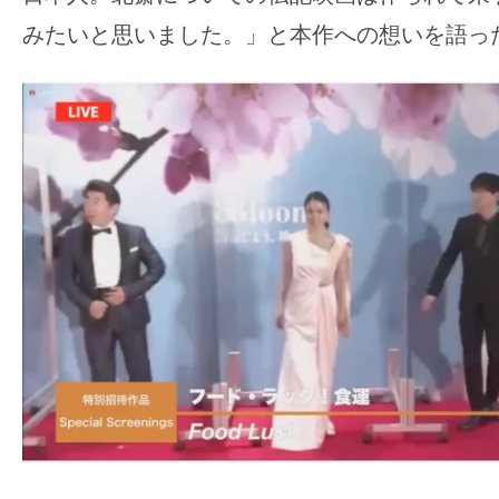
て
一
みたいと思いました。」と本作への想いを語っ
日
を
ハ
ッ
ピ
ー
に
し
ち
ゃ
お
う。