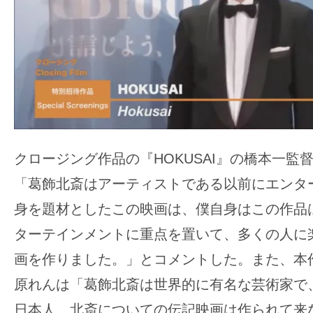
す。
映
画
の
ネ
タ
を
み
クロージング作品の『HOKUSAI』の橋本一監
ん
「葛飾北斎はアーティストである以前にエンタ
な
身を題材としたこの映画は、僕自身はこの作品
で
シ
ターテインメントに重点を置いて、多くの人に
ェ
画を作りました。」とコメントした。また、本
ア
原れんは「葛飾北斎は世界的に有名な芸術家で
し
日本人。北斎についての伝記映画は作られて来