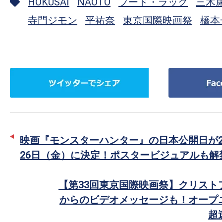
HOKUSAI
NAOTO
フード・ラック
三木
寺門ジモン
平祐奈
東京国際映画祭
橋本
ツ
Facebook
イ
で
ッ
シ
タ
ェ
ー
ア
映画『モンスターハンター』の日本公開日が20
で
26日（金）に決定！ポスタービジュアルも解
シ
ェ
【第33回東京国際映画祭】クリスト
ア
からのビデオメッセージも！オープ
超