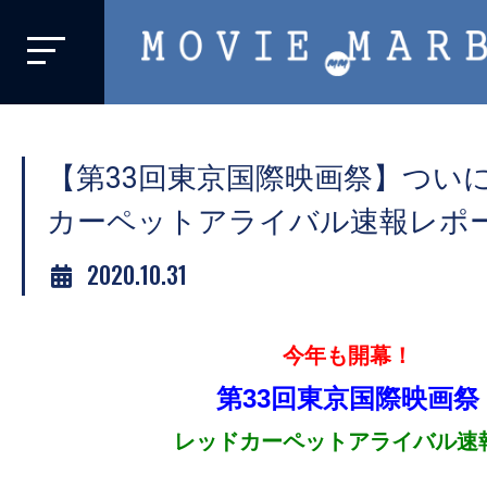
MOVIE
MARBIE
業
界
【第33回東京国際映画祭】つい
初、
映
カーペットアライバル速報レポ
画
2020.10.31
バ
イ
ラ
今年も開幕！
ル
第33回東京国際映画祭
メ
デ
レッドカーペットアライバル速
ィ