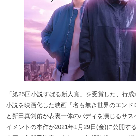
の
映
画
の
ネ
タ
が
満
載
な
「第25回小説すばる新人賞」を受賞した、行成
メ
デ
小説を映画化した映画『名も無き世界のエンド
ィ
と新田真剣佑が表裏一体のバディを演じるサス
ア
イメントの本作が2021年1月29日(金)に公開
で