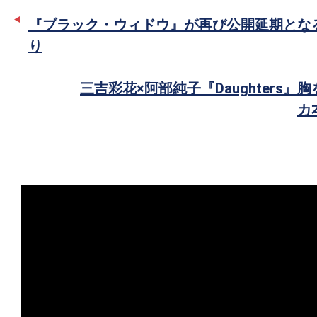
ー
ア
『ブラック・ウィドウ』が再び公開延期とな
で
り
シ
ェ
三吉彩花×阿部純子『Daughters
ア
カ