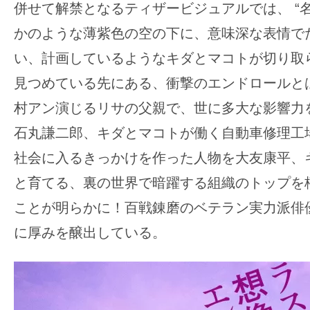
併せて解禁となるティザービジュアルでは、 “
かのような薄紫色の空の下に、意味深な表情で
い、計画しているようなキダとマコトが切り取
見つめている先にある、衝撃のエンドロールと
村アン演じるリサの父親で、世に多大な影響力
石丸謙二郎、キダとマコトが働く自動車修理工
社会に入るきっかけを作った人物を大友康平、
と育てる、裏の世界で暗躍する組織のトップを
ことが明らかに！百戦錬磨のベテラン実力派俳
に厚みを醸出している。