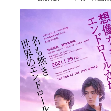
ア
登
場！
MOVIE
MARBIE（ム
ー
ビ
ー
マ
ー
ビ
ー）
は
世
界
中