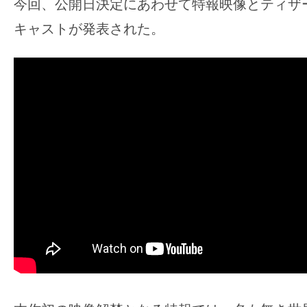
今回、公開日決定にあわせて特報映像とティザ
す。
映
キャストが発表された。
画
の
ネ
タ
を
み
ん
な
で
シ
ェ
ア
し