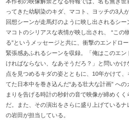
て
本作初の映像解禁となる特報では、名も無き世
一
ってきた幼馴染のキダ、マコト、ヨッチの3人
日
回想シーンが走馬灯のように映し出されるシー
を
マコトのシリアスな表情が映し出され、 “この
ハ
ッ
る”というメッセージと共に、衝撃のエンドロ
ピ
緊張感あふれるシーンを収録。「俺はこのエン
ー
ければならない、なあそうだろ？」と問いかけ
に
点を見つめるキダの姿とともに、10年かけて、
し
ち
てた日本中を巻き込んだ“ある壮大な計画” へ
ゃ
まりを告げる時計の秒針の音で映像が締めくく
お
だ。また、その演出をさらに盛り上げているナ
う。
の岩田が担当している。