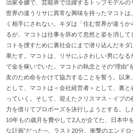
治家令嬢で、芸能界で活躍するトップモデルの
世界の違うリサに異常な興味を持ったマコトは
く相手にされない。キダは「住む世界が違うか
るが、マコトは仕事を辞めて忽然と姿を消して
コトを捜すために裏社会にまで潜り込んだキダ
果たす。マコトは、リサにふさわしい男になる
で金を稼いでいた。マコトの執念とその“理由”
友のため命をかけて協力することを誓う。以来
として、マコトは＜会社経営者＞として、裏と
っていく。そして、迎えたクリスマス・イブの
力を借りてプロポーズを決行しようとする。し
10年もの歳月を費やして2人が企てた、日本中
な計画”だった─。ラスト20分、衝撃のエンド