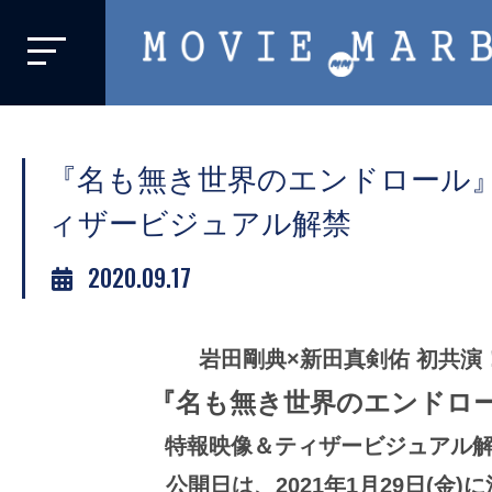
MOVIE
MARBIE
業
界
『名も無き世界のエンドロール
初、
映
ィザービジュアル解禁
画
2020.09.17
バ
イ
ラ
岩田剛典×新田真剣佑 初共演
ル
『名も無き世界のエンドロ
メ
デ
特報映像＆ティザービジュアル
ィ
公開⽇は、2021年1月29日(金)に