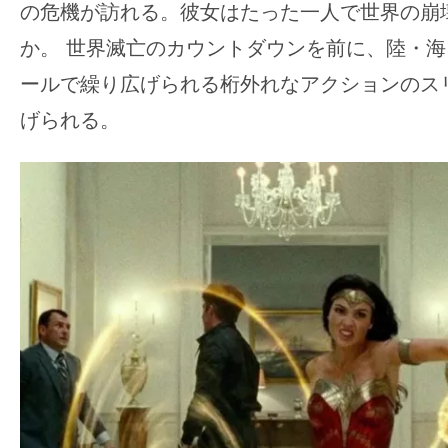
て
の危機が訪れる。彼女はたった一人で世界の崩
一
か。 世界滅亡のカウントダウンを前に、陸・
日
ールで繰り広げられる桁外れなアクションのス
を
ハ
げられる。
ッ
ピ
ー
に
し
ち
ゃ
お
う。