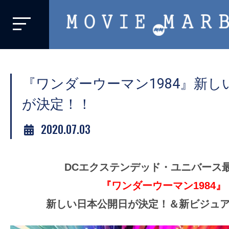
MOVIE
MARBIE
業
界
『ワンダーウーマン1984』新し
初、
映
が決定！！
画
2020.07.03
バ
イ
ラ
DCエクステンデッド・ユニバース
ル
『ワンダーウーマン1984』
メ
デ
新しい日本公開日が決定！＆新ビジュ
ィ