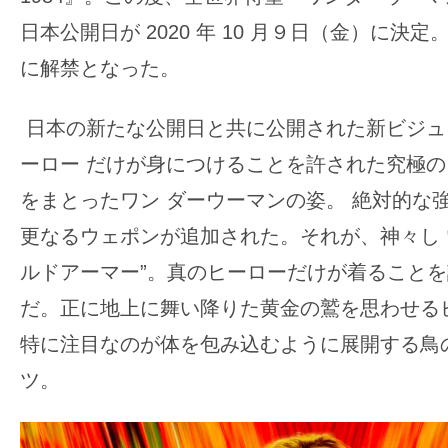
の
日本公開日が 2020 年 10 月９日（金）に決
映
に解禁となった。
画
の
日本の新たな公開日と共に公開された新ビジュ
ネ
ーロー だけが身につけることを許された究極
タ
が
をまとったワン ダーウーマンの姿。 絶対的な
満
更なるウェポンが追加された。それが、神々し 
載
ルドアーマー”。真のヒーローだけが着ること
な
だ。正に地上に舞い降りた黄金の鷲を思わせる
メ
デ
特に注目なのが体を包み込むように展開する鳥
ィ
ツ。
ア
で