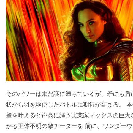
す。
映
画
の
ネ
タ
を
み
ん
な
で
そのパワーは未だ謎に満ちているが、矛にも盾
シ
状から羽を駆使したバトルに期待が高まる。 
ェ
望を叶えると声高に謳う実業家マックスの巨大
ア
し
かる正体不明の敵チーターを 前に、ワンダー