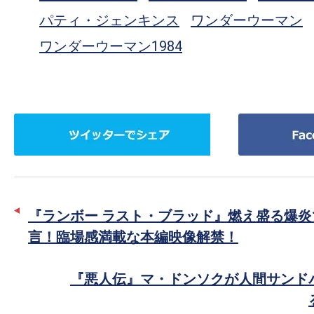
パティ・ジェンキンス
ワンダーウーマン
ワンダーウーマン1984
ツ
Facebook
イ
で
ッ
シ
タ
ェ
ー
ア
『ランボー ラスト・ブラッド』燃え盛る爆炎
で
言！臨場感満載な本編映像解禁！
シ
ェ
『悪人伝』マ・ドンソクが人間サンド
ア