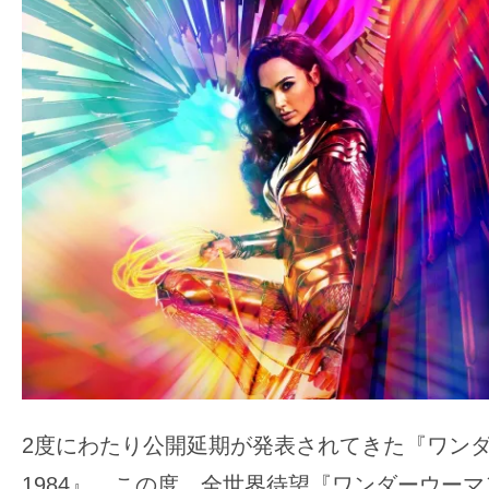
ア
登
場！
MOVIE
MARBIE（ム
ー
ビ
ー
マ
ー
ビ
ー）
は
世
2度にわたり公開延期が発表されてきた『ワン
界
中
1984』。この度、全世界待望『ワンダーウーマン