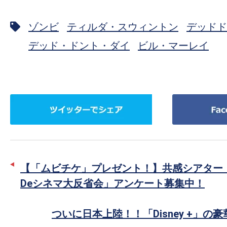
ゾンビ
ティルダ・スウィントン
デッドド
デッド・ドント・ダイ
ビル・マーレイ
ツ
Facebook
イ
で
ッ
シ
タ
ェ
ー
ア
【「ムビチケ」プレゼント！】共感シアター
で
Deシネマ大反省会」アンケート募集中！
シ
ェ
ついに日本上陸！！「Disney +」の
ア