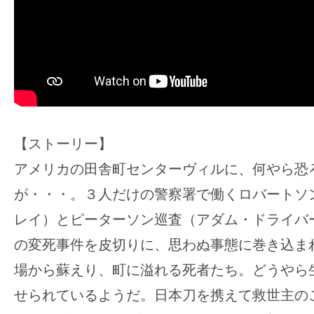
す。
映
画
の
ネ
タ
を
【ストーリー】
み
アメリカの田舎町センターヴィルに、何やら恐
ん
な
が・・・。３人だけの警察署で働くロバートソ
で
レイ）とピーターソン巡査（アダム・ドライバ
シ
の変死事件を皮切りに、思わぬ事態に巻き込ま
ェ
場から蘇えり、町に溢れる死者たち。どうやら
ア
し
せられているようだ。日本刀を携えて救世主の