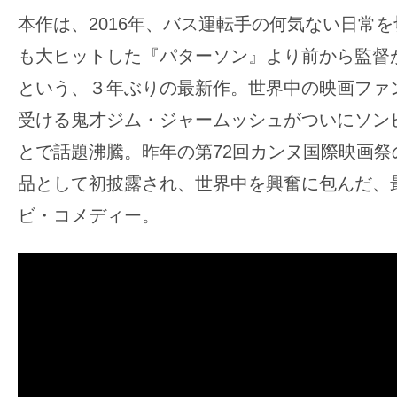
の
本作は、2016年、バス運転手の何気ない日常
映
も大ヒットした『パターソン』より前から監督
画
という、３年ぶりの最新作。世界中の映画ファ
の
受ける鬼才ジム・ジャームッシュがついにソン
ネ
タ
とで話題沸騰。昨年の第72回カンヌ国際映画祭
が
品として初披露され、世界中を興奮に包んだ、
満
ビ・コメディー。
載
な
メ
デ
ィ
ア
で