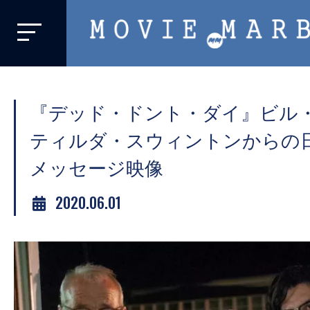
MOVIE
MARBIE
業
界
『デッド・ドント・ダイ』ビル
初、
映
ティルダ・スウィントンからの
画
メッセージ映像
バ
イ
2020.06.01
ラ
ル
メ
デ
ィ