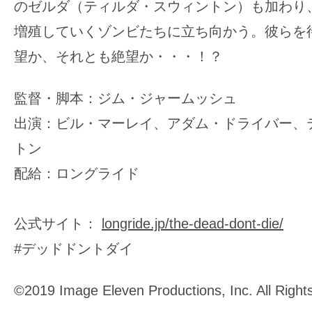
て
のゼルダ（ティルダ・スウィントン）も加わり
一
増殖していくゾンビたちに立ち向かう。彼らを
日
望か、それとも絶望か・・・！？
を
ハ
監督・脚本：ジム・ジャームッシュ
ッ
ピ
出演：ビル・マーレイ、アダム・ドライバー、
ー
トン
に
配給：ロングライド
し
ち
ゃ
公式サイト：
longride.jp/the-dead-dont-die/
お
#デッドドントダイ
う。
©️2019 Image Eleven Productions, Inc. All Right