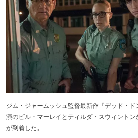
ア
登
場！
MOVIE
MARBIE（ム
ー
ビ
ー
マ
ー
ビ
ー）
ジム・ジャームッシュ監督最新作『デッド・ド
は
演のビル・マーレイとティルダ・スウィントン
世
界
が到着した。
中