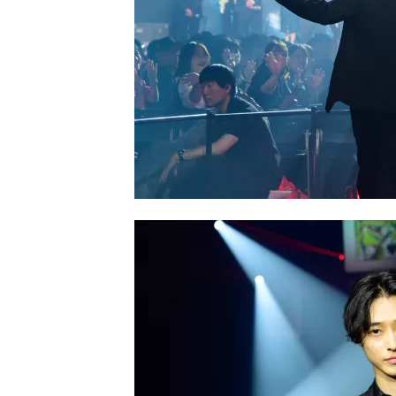
し
ち
ゃ
お
う。