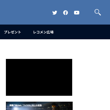
検
索
Official
Official
Official
Twitter
FaceBook
YouTube
Channel
プレゼント
レコメン広場