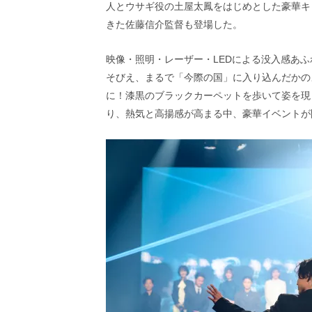
人とウサギ役の土屋太鳳をはじめとした豪華キ
画
の
きた佐藤信介監督も登場した。
ネ
タ
映像・照明・レーザー・LEDによる没入感あふ
を
そびえ、まるで「今際の国」に入り込んだかの
み
ん
に！漆黒のブラックカーペットを歩いて姿を現
な
り、熱気と高揚感が高まる中、豪華イベントが
で
シ
ェ
ア
し
て
一
日
を
ハ
ッ
ピ
ー
に