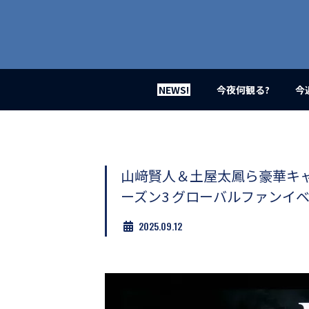
業
界
初、
映
画
バ
イ
NEWS!
今夜何観る?
今
ラ
ル
メ
デ
ィ
ア
山﨑賢人＆土屋太鳳ら豪華キャス
登
ーズン3 グローバルファンイ
場！
MOVIE
2025.09.12
MARBIE（ム
ー
ビ
ー
マ
ー