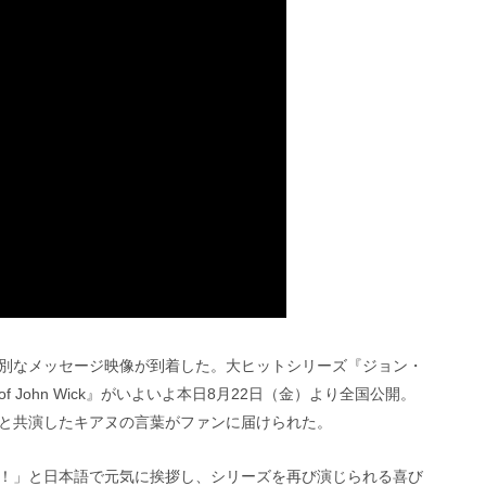
別なメッセージ映像が到着した。大ヒットシリーズ『ジョン・
of John Wick』がいよいよ本日8月22日（金）より全国公開。
と共演したキアヌの言葉がファンに届けられた。
！」と日本語で元気に挨拶し、シリーズを再び演じられる喜び