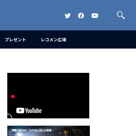
検
索
Official
Official
Official
Twitter
FaceBook
YouTube
Channel
プレゼント
レコメン広場