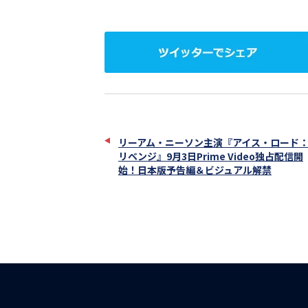
ツ
イ
ッ
タ
ー
で
シ
ェ
リーアム・ニーソン主演『アイス・ロード
ア
リベンジ』9月3日Prime Video独占配信開
始！日本版予告編＆ビジュアル解禁