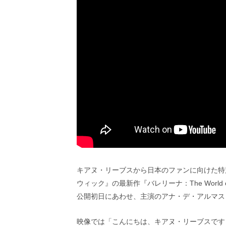
ビ
ー）
は
世
界
中
の
映
画
の
ネ
タ
が
満
載
な
メ
キアヌ・リーブスから日本のファンに向けた特
デ
ィ
ウィック』の最新作『バレリーナ：The World 
ア
公開初日にあわせ、主演のアナ・デ・アルマス
で
す。
映像では「こんにちは、キアヌ・リーブスです
映