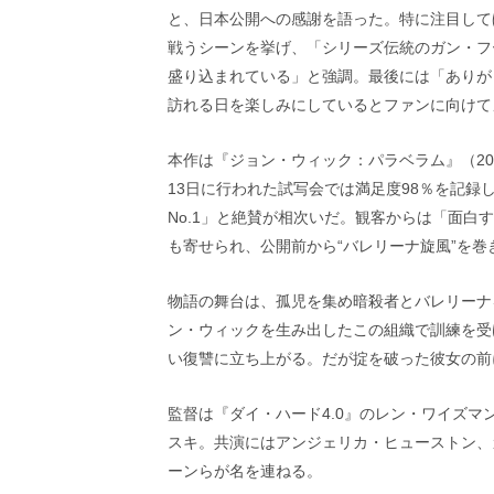
画
と、日本公開への感謝を語った。特に注目して
の
戦うシーンを挙げ、「シリーズ伝統のガン・フ
ネ
盛り込まれている」と強調。最後には「ありが
タ
を
訪れる日を楽しみにしているとファンに向けて
み
ん
本作は『ジョン・ウィック：パラベラム』（20
な
13日に行われた試写会では満足度98％を記
で
シ
No.1」と絶賛が相次いだ。観客からは「面
ェ
も寄せられ、公開前から“バレリーナ旋風”を巻
ア
し
て
物語の舞台は、孤児を集め暗殺者とバレリーナ
一
ン・ウィックを生み出したこの組織で訓練を受
日
い復讐に立ち上がる。だが掟を破った彼女の前
を
ハ
ッ
監督は『ダイ・ハード4.0』のレン・ワイズ
ピ
スキ。共演にはアンジェリカ・ヒューストン、
ー
ーンらが名を連ねる。
に