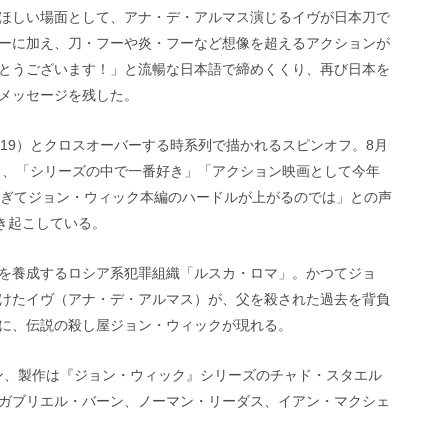
ほしい場面として、アナ・デ・アルマス演じるイヴが日本刀で
ーに加え、刀・フーや炎・フーなど想像を超えるアクションが
とうございます！」と流暢な日本語で締めくくり、再び日本を
メッセージを残した。
19）とクロスオーバーする時系列で描かれるスピンオフ。8月
録し、「シリーズの中で一番好き」「アクション映画として今年
白すぎてジョン・ウィック本編のハードルが上がるのでは」との声
き起こしている。
を養成するロシア系犯罪組織「ルスカ・ロマ」。かつてジョ
けたイヴ（アナ・デ・アルマス）が、父を殺された過去を背負
に、伝説の殺し屋ジョン・ウィックが現れる。
マン、製作は『ジョン・ウィック』シリーズのチャド・スタエル
ガブリエル・バーン、ノーマン・リーダス、イアン・マクシェ