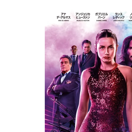
し
ち
ゃ
お
う。