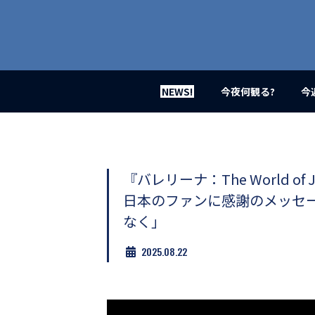
業
界
初、
映
画
バ
イ
NEWS!
今夜何観る?
今
ラ
ル
メ
デ
ィ
ア
『バレリーナ：The World o
登
日本のファンに感謝のメッセ
場！
MOVIE
なく」
MARBIE（ム
ー
2025.08.22
ビ
ー
マ
ー