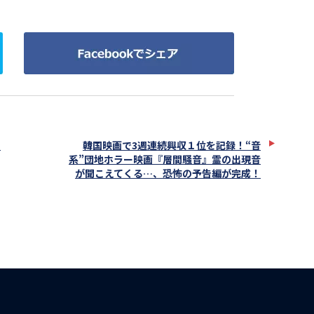
Facebook
で
シ
ェ
ア
：
韓国映画で3週連続興収１位を記録！“音
系”団地ホラー映画『層間騒音』霊の出現音
が聞こえてくる…、恐怖の予告編が完成！