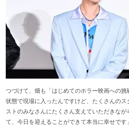
す。
映
画
の
ネ
タ
を
み
ん
な
で
つづけて、畑も「はじめてのホラー映画への挑
シ
状態で現場に入ったんですけど、たくさんのス
ェ
ストのみなさんにたくさん支えていただきなが
ア
し
て、今日を迎えることができて本当に幸せです