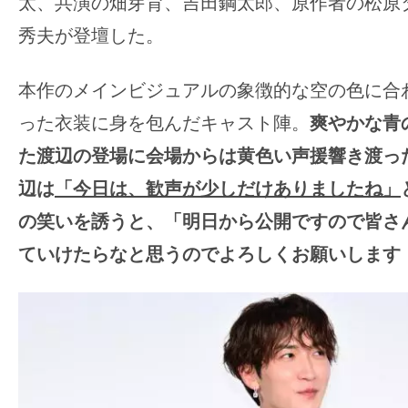
太、共演の畑芽育、吉田鋼太郎、原作者の松原
の
秀夫が登壇した。
映
画
本作のメインビジュアルの象徴的な空の色に合
の
った衣装に身を包んだキャスト陣。
爽やかな青
ネ
タ
た渡辺の登場に会場からは黄色い声援響き渡っ
が
辺は
「今日は、歓声が少しだけありましたね」
満
の笑いを誘うと、「明日から公開ですので皆さ
載
ていけたらなと思うのでよろしくお願いします
な
メ
デ
ィ
ア
で