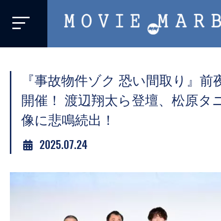
MOVIE
MARBIE
業
界
『事故物件ゾク 恐い間取り』前
初、
映
開催！ 渡辺翔太ら登壇、松原タ
画
像に悲鳴続出！
バ
イ
2025.07.24
ラ
ル
メ
デ
ィ