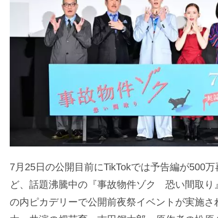
ア
登
場！
MOVIE
MARBIE（ム
ー
ビ
ー
マ
ー
ビ
ー）
7月25日の公開目前にTikTokでは予告編が50
は
ど、話題沸騰中の『事故物件ゾク 恐い間取り』
世
界
の内ピカデリーで公開前夜祭イベントが実施さ
中