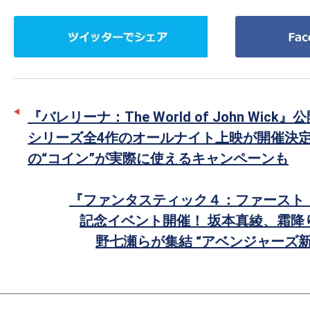
ツ
Facebook
イ
で
ッ
シ
タ
ェ
ー
ア
『バレリーナ：The World of John Wick
で
シリーズ全4作のオールナイト上映が開催決定
シ
の“コイン”が実際に使えるキャンペーンも
ェ
ア
『ファンタスティック４：ファースト
記念イベント開催！ 坂本真綾、霜降
野七瀬らが集結 “アベンジャーズ