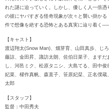
れた謎に迫っていく。しかし、優しく人一倍憑
の彼にヤバすぎる怪奇現象が次々と襲い掛かる
件で想像を絶する恐怖とある真実に辿り着く―
【キャスト】
渡辺翔太(Snow Man)、畑芽育、山田真歩、じ
藤諒、金田昇、諏訪太朗、佐伯日菜子、ますだ
し、河邑ミク、松原タニシ、大島てる、田中俊
妃菜、櫂作真帆、森直子、笹原妃栞、正名僕蔵
太郎
【スタッフ】
監督：中田秀夫