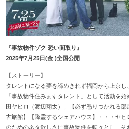
『事故物件ゾク 恐い間取り』
2025年7月25日(金 )全国公開
【ストーリー】
タレントになる夢を諦めきれず福岡から上京し
「事故物件住みますタレント」として活動を始
田ヤヒロ（渡辺翔太）。【必ず憑りつかれる部
古旅館】【降霊するシェアハウス】・・・ヤヒロ
のためのネタ欲しさに事故物件を転々とし、そ