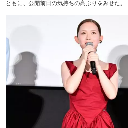
て
ともに、公開前日の気持ちの高ぶりをみせた。
一
日
を
ハ
ッ
ピ
ー
に
し
ち
ゃ
お
う。