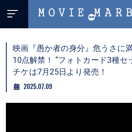
MOVIE
MARBIE
業
界
映画『愚か者の身分』危うさに
初、
映
10点解禁！ “フォトカード3種セ
画
チケは7月25日より発売！
バ
イ
2025.07.09
ラ
ル
メ
デ
ィ