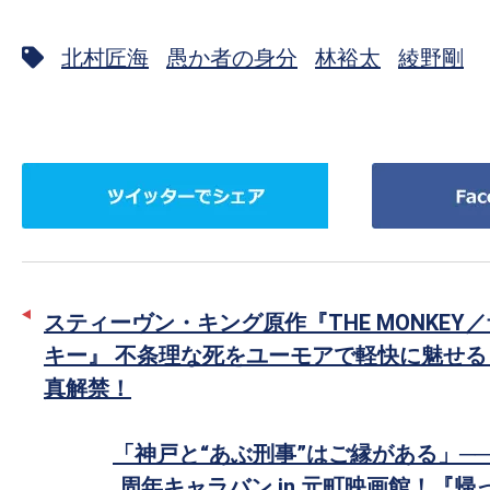
北村匠海
愚か者の身分
林裕太
綾野剛
ツ
Facebook
イ
で
ッ
シ
タ
ェ
ー
ア
スティーヴン・キング原作『THE MONKEY
で
キー』 不条理な死をユーモアで軽快に魅せる
シ
真解禁！
ェ
ア
「神戸と“あぶ刑事”はご縁がある」──BAB
周年キャラバン in 元町映画館！『帰