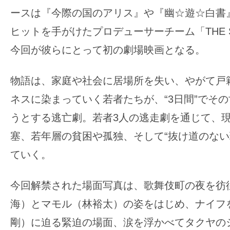
の
ースは『今際の国のアリス』や『幽☆遊☆白書
映
ヒットを手がけたプロデューサーチーム「THE 
画
今回が彼らにとって初の劇場映画となる。
の
ネ
物語は、家庭や社会に居場所を失い、やがて戸
タ
ネスに染まっていく若者たちが、“3日間”でそ
が
満
うとする逃亡劇。若者3人の逃走劇を通じて、
載
塞、若年層の貧困や孤独、そして“抜け道のない
な
ていく。
メ
デ
今回解禁された場面写真は、歌舞伎町の夜を彷
ィ
海）とマモル（林裕太）の姿をはじめ、ナイフ
ア
で
剛）に迫る緊迫の場面、涙を浮かべてタクヤの