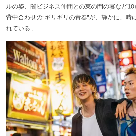
す。
ルの姿、闇ビジネス仲間との束の間の宴など10
映
背中合わせの“ギリギリの青春”が、静かに、時
画
れている。
の
ネ
タ
を
み
ん
な
で
シ
ェ
ア
し