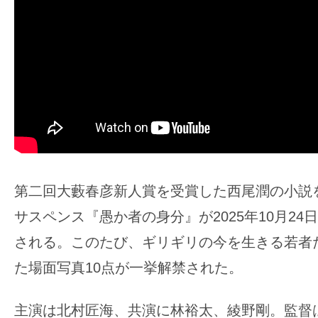
ア
登
場！
MOVIE
MARBIE（ム
ー
ビ
ー
マ
第二回大藪春彦新人賞を受賞した西尾潤の小説
ー
ビ
サスペンス『愚か者の身分』が2025年10月24
ー）
される。このたび、ギリギリの今を生きる若者
は
た場面写真10点が一挙解禁された。
世
界
主演は北村匠海、共演に林裕太、綾野剛。監督
中