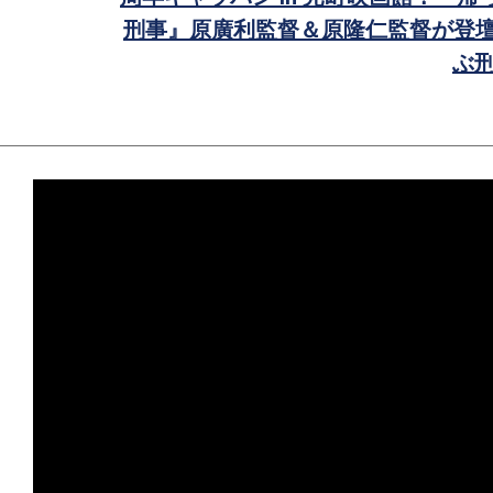
刑事』原廣利監督＆原隆仁監督が登壇
ぶ