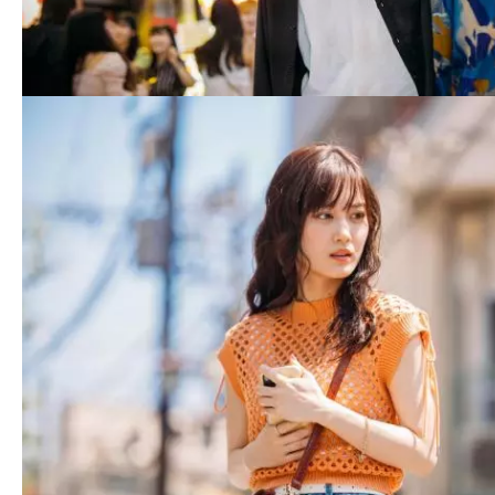
て
一
日
を
ハ
ッ
ピ
ー
に
し
ち
ゃ
お
う。