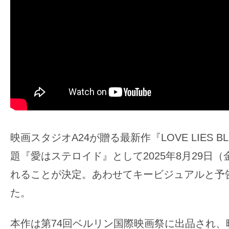
ア
登
場！
MOVIE
MARBIE（ム
ー
ビ
ー
マ
映画スタジオA24が贈る最新作『LOVE LIES B
ー
ビ
題『愛はステロイド』として2025年8月29日
ー）
れることが決定。あわせてキービジュアルと予
は
た。
世
界
本作は第74回ベルリン国際映画祭に出品され、
中