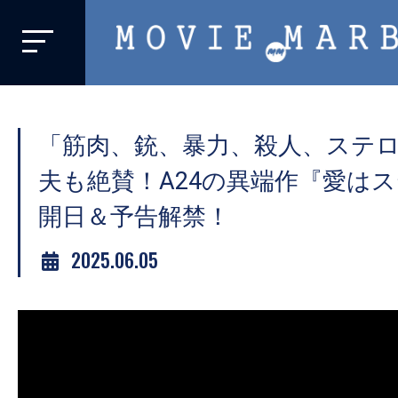
MOVIE
MARBIE
業
界
「筋肉、銃、暴力、殺人、ステ
初、
映
夫も絶賛！A24の異端作『愛は
画
開日＆予告解禁！
バ
イ
2025.06.05
ラ
ル
メ
デ
ィ