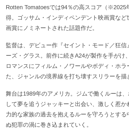
の
Rotten Tomatoesでは94％の高スコア（※20
映
得。ゴッサム・インディペンデント映画賞など世
画
画賞にノミネートされた話題作だ。
の
ネ
監督は、デビュー作『セイント・モード／狂信
タ
ーズ・グラス。前作に続きA24が製作を手がけ
が
満
ロマンスにフィルム・ノワールやボディ・ホラ
載
た、ジャンルの境界線を打ち壊すスリラーを描
な
メ
舞台は1989年のアメリカ。ジムで働くルーは
デ
して夢を追うジャッキーと出会い、激しく惹か
ィ
力的な家族の過去を抱えるルーを守ろうとする
ア
で
ぬ犯罪の渦に巻き込まれていく。