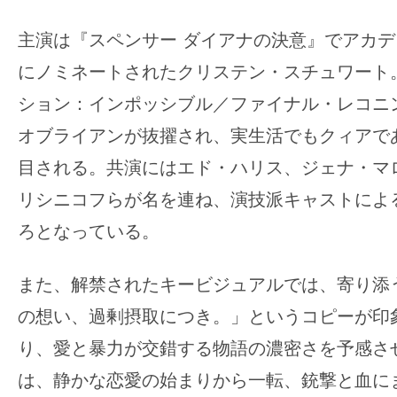
す。
映
主演は『スペンサー ダイアナの決意』でアカ
画
にノミネートされたクリステン・スチュワート
の
ション：インポッシブル／ファイナル・レコニ
ネ
オブライアンが抜擢され、実生活でもクィアで
タ
を
目される。共演にはエド・ハリス、ジェナ・マ
み
リシニコフらが名を連ね、演技派キャストによ
ん
ろとなっている。
な
で
また、解禁されたキービジュアルでは、寄り添
シ
の想い、過剰摂取につき。」というコピーが印
ェ
ア
り、愛と暴力が交錯する物語の濃密さを予感さ
し
は、静かな恋愛の始まりから一転、銃撃と血に