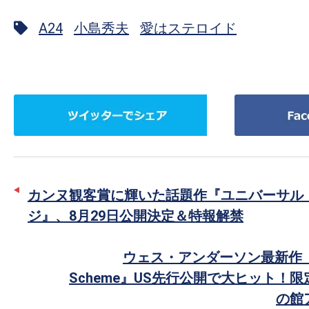
A24
小島秀夫
愛はステロイド
ツ
Facebook
イ
で
ッ
シ
タ
ェ
ー
ア
カンヌ観客賞に輝いた話題作『ユニバーサル
で
ジ』、8月29日公開決定＆特報解禁
シ
ェ
ウェス・アンダーソン最新作『The
ア
Scheme』US先行公開で大ヒット！
の館