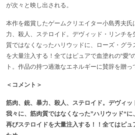
て
が次々と映し出される。
一
日
本作を鑑賞したゲームクリエイター小島秀夫氏
を
力、殺人、ステロイド。デヴィッド・リンチを
ハ
ッ
質ではなくなったハリウッドに、ローズ・グラ
ピ
を大量注入する！全てはピュアで血塗れの“愛”
ー
ト。作品の持つ過激なエネルギーに賛辞を贈っ
に
し
＜コメント＞
ち
ゃ
筋肉、銃、暴力、殺人、ステロイド。デヴィッ
お
う。
我々に、筋肉質ではなくなった”ハリウッド“に
再びステロイドを大量注入する！！全てはピュア