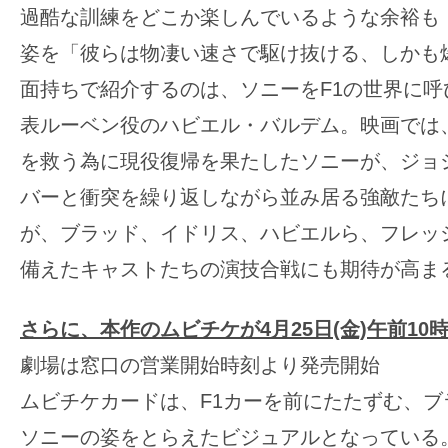
て
過酷な訓練をどこか楽しんでいるような余裕も
一
姿を「彼らは物凄い速さで駆け抜ける、しかも
日
を
面持ちで紹介するのは、ソニーをF1の世界に呼
ハ
表ルーベン役のハビエル・バルデム。映画では、
ッ
を救う為に現役復帰を果たしたソニーが、ジョ
ピ
バーと衝突を繰り返しながら並み居る強敵たち
ー
に
が、ブラッド、イドリス、ハビエルら、フレッ
し
備えたキャストたちの演技合戦にも期待が高ま
ち
ゃ
さらに、本作のムビチケが4月25日(金)午前10
お
劇場は窓口の営業開始時刻より発売開始
う。
ムビチケカードは、F1カーを前にたたずむ、ブ
ソニーの姿をとらえたビジュアルとなっている。6