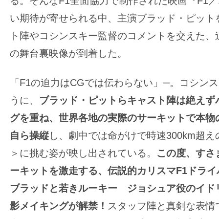
る。そんなF1全面協力で制作された映画『F1
の
い期待が寄せられる中、主演ブラッド・ピット
映
ト陣やコシンスキー監督のコメントを交えた、
画
の舞台裏映像が到着した。
の
ネ
「F1の迫力はCGでは伝わらない」─。コシン
タ
が
うに、
ブラッド・ピットらキャスト陣は絶えず
満
グを重ね、世界各地の実際のサーキットで本物
載
自ら操縦
し、劇中では命がけで時速300km超
な
＞に挑む姿が映し出されている。
この度、すさ
メ
デ
ーキットを激走する、伝説的カリスマF1ドライ
ィ
ブラッドと若きルーキー ジョシュア役のイド
ア
影メイキングが解禁！
スタッフ陣と真剣な表情
で