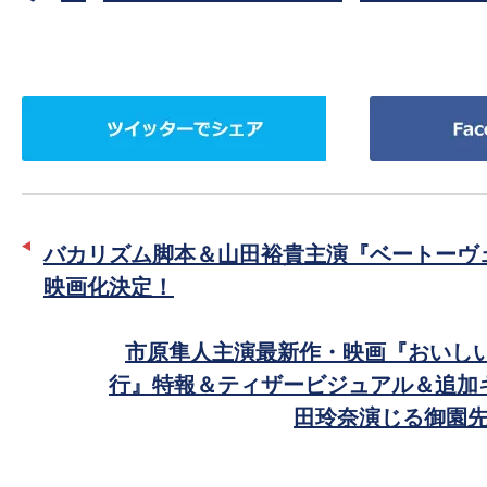
ツ
Facebook
イ
で
ッ
シ
タ
ェ
ー
ア
バカリズム脚本＆山田裕貴主演『ベートーヴ
で
映画化決定！
シ
ェ
市原隼人主演最新作・映画『おいしい
ア
行』特報＆ティザービジュアル＆追加
田玲奈演じる御園先