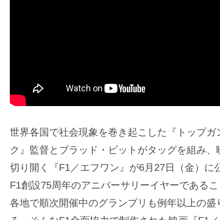
ア
登
場！
MOVIE
MARBIE（ム
ー
ビ
ー
マ
世界各国で社会現象を巻き起こした『トップガ
ー
ビ
ク』監督とブラッド・ピットがタッグを組み、
ー）
切り開く『F1／エフワン』が6月27日（金）
は
F1創設75周年のアニバーサリーイヤーである
世
各地で順次開催中のグランプリも例年以上の盛
界
中