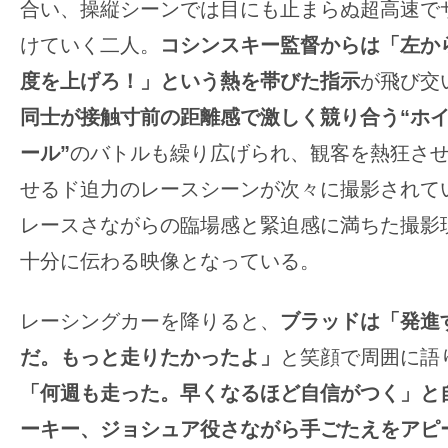
合い、操縦シーンでは目にも止まらぬ超高速で
す。
映
けていく二人。
コシンスキー監督からは「左か
画
度を上げろ！」という熱を帯びた指示
が飛び交
の
同士が接触寸前の距離感で激しく競り合う“ホ
ネ
ール”
のバトルも繰り広げられ、観客を熱狂さ
タ
を
せるド迫力のレースシーンが次々に撮影されて
み
レースさながらの臨場感と緊迫感に満ちた撮影
ん
十分に伝わる映像となっている。
な
で
レーシングカーを降りると、
ブラッドは「発進
シ
だ。もっと走りたかったよ」
と笑顔で周囲に語
ェ
ア
「何週も走った。早くなるほど自信がつく」と
し
ーキー、ジョシュア役さながら手ごたえをアピ