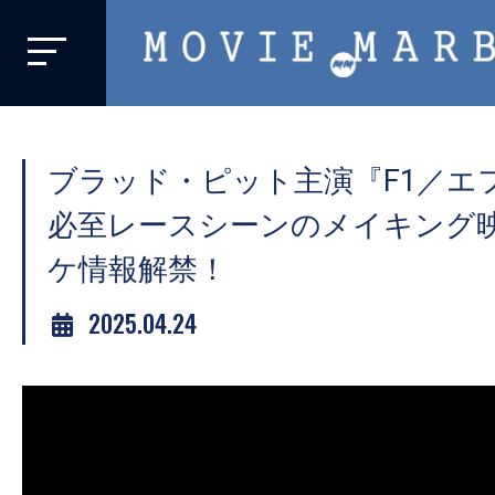
MOVIE
MARBIE
業
界
ブラッド・ピット主演『F1／エ
初、
映
必至レースシーンのメイキング
画
ケ情報解禁！
バ
イ
2025.04.24
ラ
ル
メ
デ
ィ