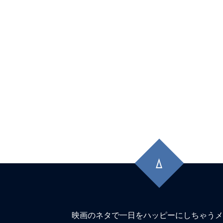
先
頭
に
戻
る
映画のネタで一日をハッピーにしちゃうメ