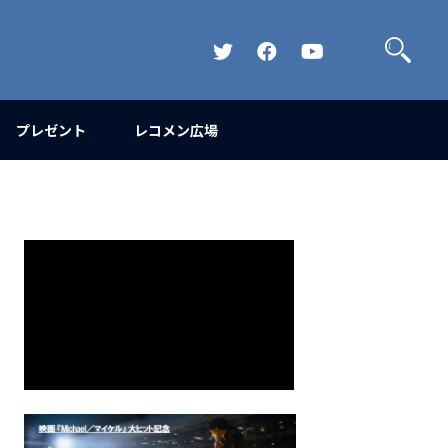
検
索
Official
Official
Official
Twitter
FaceBook
YouTube
Channel
プレゼント
レコメン広場