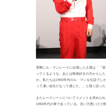
し
ち
ゃ
お
う。
実際にル・マンレースに出場した土屋は「『栄
ってくるような。あとは映画好きの方からした
か。私たちは1960年代のル・マンを伝説で
って凄い会社だなって感じた。」と熱く語った
またレースシーンについてコメントを求められ
1960年代の車で走っている。言い方悪いけ