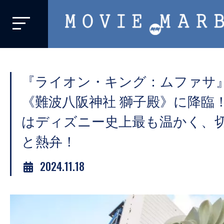
MOVIE
MARBIE
業
界
『ライオン・キング：ムファサ』
初、
映
《難波八阪神社 獅子殿》に降臨
画
はディズニー史上最も温かく、
バ
と熱弁！
イ
ラ
2024.11.18
ル
メ
デ
ィ