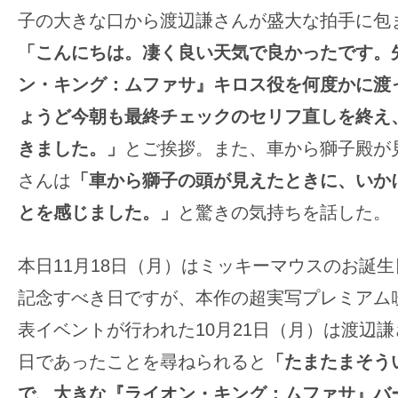
子の大きな口から渡辺謙さんが盛大な拍手に包
「こんにちは。凄く良い天気で良かったです。
ン・キング：ムファサ』キロス役を何度かに渡
ょうど今朝も最終チェックのセリフ直しを終え
きました。」
とご挨拶。また、車から獅子殿が
さんは
「車から獅子の頭が見えたときに、いか
とを感じました。」
と驚きの気持ちを話した。
本日11月18日（月）はミッキーマウスのお誕
記念すべき日ですが、本作の超実写プレミアム吹
表イベントが行われた10月21日（月）は渡辺
日であったことを尋ねられると
「たまたまそう
で、大きな『ライオン・キング：ムファサ』バ