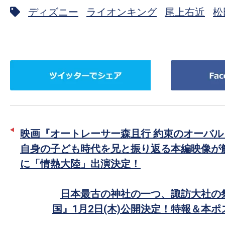
ディズニー
ライオンキング
尾上右近
松
ツ
Facebook
イ
で
ッ
シ
タ
ェ
ー
ア
映画『オートレーサー森且行 約束のオーバル
で
自身の子ども時代を兄と振り返る本編映像が
シ
に「情熱大陸」出演決定！
ェ
ア
日本最古の神社の一つ、諏訪大社の
国』1月2日(木)公開決定！特報＆本