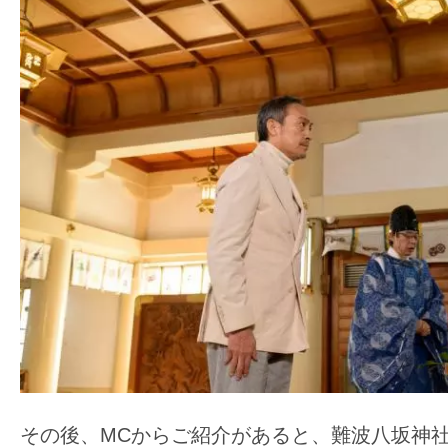
て
一
日
を
ハ
ッ
ピ
ー
に
し
ち
ゃ
お
う。
その後、MCからご紹介があると、難波八坂神