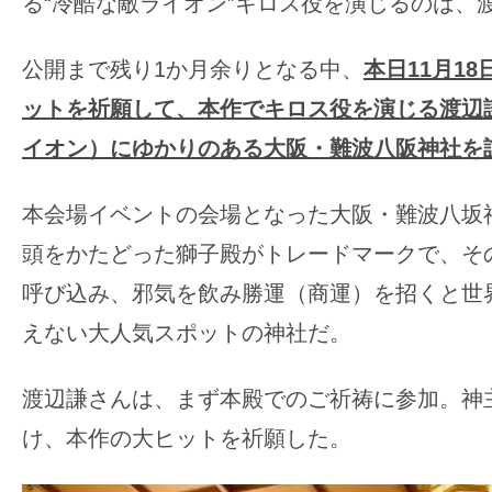
る“冷酷な敵ライオン”キロス役を演じるのは、
す。
映
公開まで残り1か月余りとなる中、
本日
11
月18
画
の
ットを祈願して、本作でキロス役を演じる渡辺
ネ
イオン）にゆかりのある大阪・難波八阪神社を
タ
を
本会場イベントの会場となった大阪・難波八坂
み
頭をかたどった獅子殿がトレードマークで、そ
ん
呼び込み、邪気を飲み勝運（商運）を招くと世
な
で
えない大人気スポットの神社だ。
シ
ェ
渡辺謙さんは、まず本殿でのご祈祷に参加。神
ア
け、本作の大ヒットを祈願した。
し