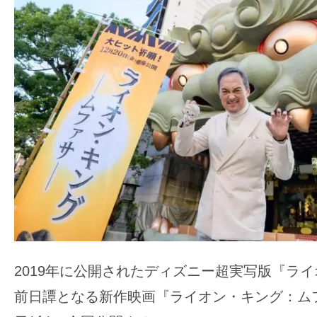
ア
登
場！
MOVIE
MARBIE（ム
ー
ビ
ー
マ
ー
ビ
ー）
は
2019年に公開されたディズニー超実写版『ラ
世
界
前日譚となる新作映画『ライオン・キング：ムフ
中