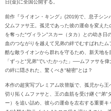
日(金)に全国公開する。
の
映
前作『ライオン・キング』(2019)で、息子シ
画
父ムファサ王。孤児であった彼の運命を変えた
の
を奪った“ヴィラン”スカー（タカ）との幼き日
ネ
タ
血のつながりを越えて兄弟の絆でむすばれたム
が
酷な敵ライオンから群れを守るため、新天地を
満
「ずっと“兄弟”でいたかった」──ムファサを
載
の絆に隠された、驚くべき“秘密”とは？
な
メ
本作の超実写プレミアム吹替版で、孤児から王
デ
ィ
切り拓くムファサと、王の血筋を受け継ぐ“弟”
ア
ー）を追い詰め、彼らの運命を左右する重要キ
で