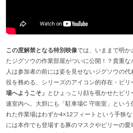
す。
映
画
の
ネ
タ
この度解禁となる特別映像
では、いままで明か
を
たジグソウの作業部屋がついに公開！？貴重な
み
人は参加者の前には姿を見せないジグソウの代
ん
な
役を務める、シリーズのアイコン的存在・ビリ
で
場へようこそ」
とひょっこり顔を覗かせたビリ
シ
速室内へ。大胆にも「駐車場C 守衛室」という
ェ
れた作業場はわずか4×12フィートという手狭
ア
し
には本作でも登場する豚のマスクやビリーの愛