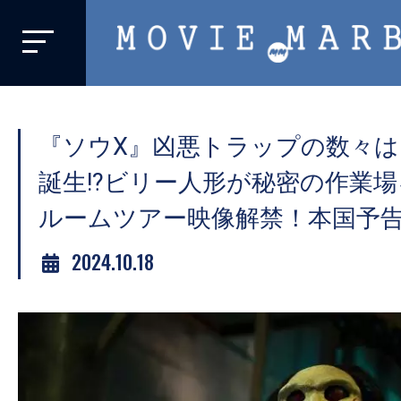
MOVIE
MARBIE
業
界
『ソウX』凶悪トラップの数々
初、
映
誕生!?ビリー人形が秘密の作業
画
ルームツアー映像解禁！本国予
バ
イ
2024.10.18
ラ
ル
メ
デ
ィ