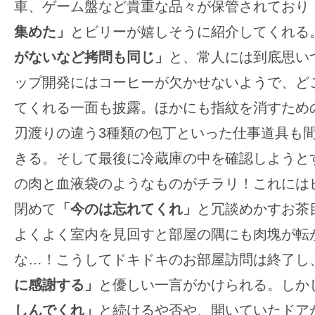
て
車、ゲーム盤など貴重な品々が保管されており
一
集めた」
とビリーが嬉しそうに紹介してくれる
日
がないなど拷問も同じ」
と、常人には到底思い
を
ハ
ップ開発にはコーヒーが欠かせないようで、ど
ッ
てくれる一面も披露。ほかにも指紋を消すため
ピ
刃渡りの違う3種類の包丁といった仕事道具も
ー
きる。そして最後に冷蔵庫の中を確認しようと
に
し
の肉と血液袋のようなものがチラリ！これには
ち
閉めて
「今のは忘れてくれ」
と冗談めかすお茶
ゃ
よくよく室内を見回すと部屋の隅にも肉塊が転
お
な…！こうしてドキドキのお部屋訪問は終了し
う。
に感謝する」
と優しい一言がかけられる。しか
しんでくれ」
と続けるや否や、開いていたドア