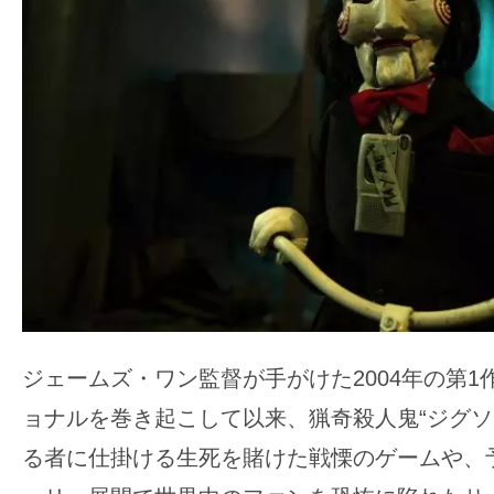
ア
登
場！
MOVIE
MARBIE（ム
ー
ビ
ー
マ
ー
ビ
ー）
ジェームズ・ワン監督が手がけた2004年の第1
は
ョナルを巻き起こして以来、猟奇殺人鬼“ジグソ
世
界
る者に仕掛ける生死を賭けた戦慄のゲームや、
中