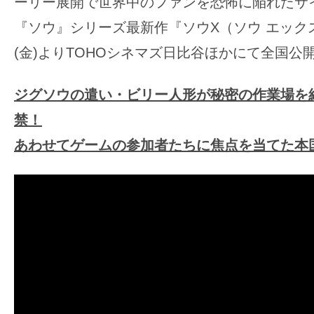
ーリー展開で世界中のファンを恐怖に陥れたサ
の
『ソウ』シリーズ最新作『ソウX（ソウ エックス
映
(金)よりTOHOシネマズ日比谷ほかにて全国公
画
の
ジグソウの遣い・ビリー人形が秘密の作業場を
ネ
タ
禁！
が
あわせてゲームの参加者たちに焦点を当てた本
満
載
な
メ
デ
ィ
ア
で