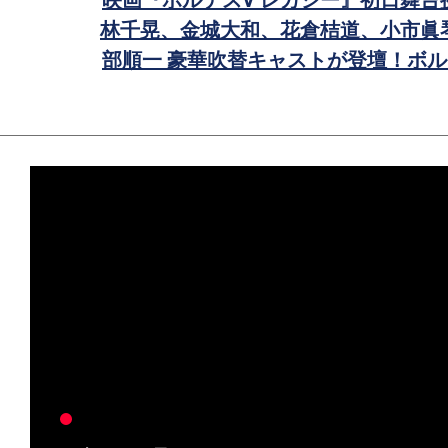
映画『ボルテスV レガシー』初日舞台
林千晃、金城大和、花倉桔道、小市眞
部順一 豪華吹替キャストが登壇！ボル