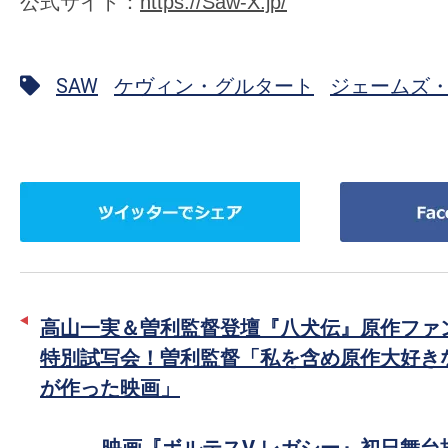
公式サイト：
https://Saw-X.jp/
SAW
ケヴィン・グルタート
ジェームズ
ツ
Facebook
イ
で
ッ
シ
タ
ェ
ー
ア
高山一実＆曽利監督登壇『八犬伝』原作ファ
で
特別試写会！曽利監督「私を含め原作大好き
シ
が作った映画」
ェ
ア