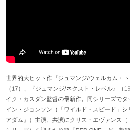
ア
登
場！
MOVIE
MARBIE（ム
ー
ビ
ー
マ
世界的大ヒット作『ジュマンジ/ウェルカム・
ー
ビ
（17）、『ジュマンジ/ネクスト・レベル』（1
ー）
イク・カスダン監督の最新作。同シリーズでタ
は
イン・ジョンソン（「ワイルド・スピード」シ
世
アダム』）主演、共演にクリス・エヴァンス（
界
中