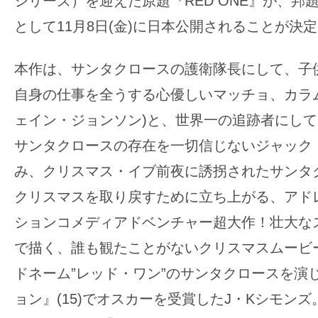
シリーズ）を迎えた原題『RED ONE』が、邦
の
として11月8日(金)に日本公開されることが決
映
画
本作は、サンタクロースの護衛隊長にして、子
の
自身の仕事を全うする心優しいマッチョ、カラ
ネ
ェイン・ジョンソン)と、世界一の追跡者にし
タ
が
サンタクロースの存在を一切信じないジャック
満
み、クリスマス・イブ前夜に誘拐されたサンタ
載
クリスマスを取り戻すために立ち上がる、アド
な
ションコメディアドベンチャー超大作！壮大な
メ
デ
で描く、誰も観たことがないクリスマスムービ
ィ
ドネーム”レッド・ワン”のサンタクロースを演
ア
ョン』(15)でオスカーを受賞したJ・Kシモン
で