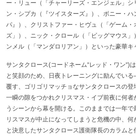
ー・リュー（「チャーリーズ・エンジェル」シ
す。
映
ン・シプカ（『ツイスターズ』）、ボニー・ハン
画
パ』）、クリストファー・ヒヴュ（「ゲーム・
の
ズ」）、ニック・クロール（「ビッグマウス」
ネ
ンメル（「マンダロリアン」）といった豪華キ
タ
を
サンタクロース(コードネーム”レッド・ワン”)
み
ん
と笑顔のため、日夜トレーニングに励んでいる
な
覆す、ゴリゴリマッチョなサンタクロースの登
で
一瞬の隙をつかれクリスマス・イブ前夜に何者
シ
うシーンから幕を開ける。このままでは一年で
ェ
ア
リスマスが中止になってしまうと危機の中、何
し
と決意したサンタクロース護衛隊長のカラムと