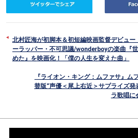
イ
で
ッ
シ
タ
ェ
ー
ア
北村匠海が初脚本＆初短編映画監督デビュー
で
ーラッパー・不可思議/wonderboyの楽曲『
シ
めた』を映画化！「僕の人生を変えた曲」
ェ
ア
『ライオン・キング：ムファサ』ムフ
替版”声優＜尾上右近＞サプライズ発
ラ歌唱に