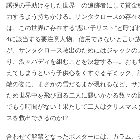
て
誘拐の手助けをした世界一の追跡者にして賞金
一
力するよう持ちかける。サンタクロースの存在
日
を
は、この世界に存在する”悪い子リスト”と呼ば
ハ
4に該当する要注意人物。信用できないと言い
ッ
が、サンタクロース救出のためにはジャックの
ピ
り、渋々バディを組むことを決意する―。おも
ー
に
えてしまうという子供心をくすぐるギミック、
し
敵の姿に、まさかの雪だるまが現れるなど、サ
ち
ため世界中を飛び回る二人に襲いかかる数々の
ゃ
でもう時間がない！果たして二人はクリスマス
お
う。
スを救出できるのか!?
合わせて解禁となったポスターには、カラム、