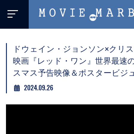
MOVIE
MARBIE
業
界
ドウェイン・ジョンソン×クリ
初、
映
映画『レッド・ワン』世界最速
画
スマス予告映像＆ポスタービジ
バ
イ
2024.09.26
ラ
ル
メ
デ
ィ