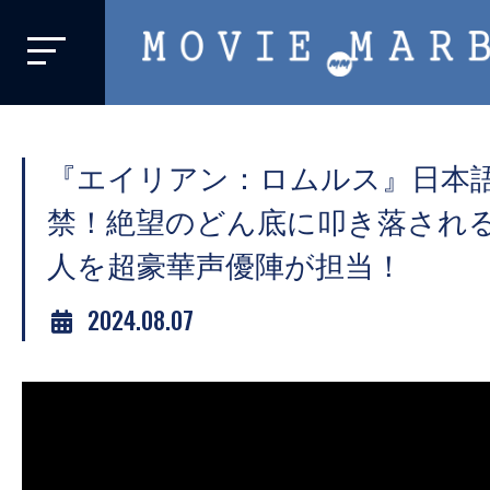
MOVIE
MARBIE
業
界
『エイリアン：ロムルス』日本
初、
映
禁！絶望のどん底に叩き落される
画
人を超豪華声優陣が担当！
バ
イ
2024.08.07
ラ
ル
メ
デ
ィ