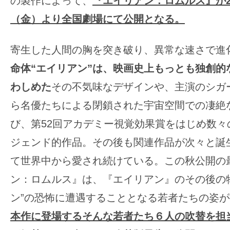
の製作によって、
『エイリアン：ロムルス』が20
の
（金）より全国劇場にて公開となる。
映
画
寄生した人間の胸を突き破り、異常な速さで進
の
命体
“
エイリアン
”
は、映画史上もっとも独創的
ネ
わしめた
その不気味なデザインや、主演のシガ
タ
が
ら名優たちによる閉鎖された宇宙空間での凄絶
満
び、第52回アカデミー視覚効果賞をはじめ数々
載
ジェンド的作品。その後も関連作品が次々と誕
な
て世界中から愛され続けている。この秋公開の
メ
デ
ン：ロムルス』は、『エイリアン』のその後の
ィ
ン”の恐怖に遭遇することとなる若者たちの姿
ア
本作に登場するそんな若者たち６人の吹替を担
で