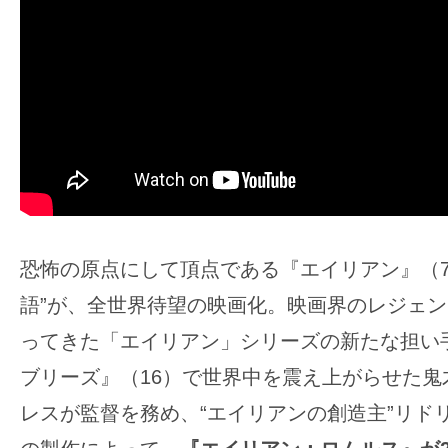
ア
登
場！
MOVIE
MARBIE（ム
ー
ビ
ー
マ
恐怖の原点にして頂点である『エイリアン』（7
ー
ビ
語”が、全世界待望の映画化。映画界のレジェ
ー）
ってきた「エイリアン」シリーズの新たな担い
は
ブリーズ』（16）で世界中を震え上がらせた鬼
世
レスが監督を務め、“エイリアンの創造主”リド
界
中