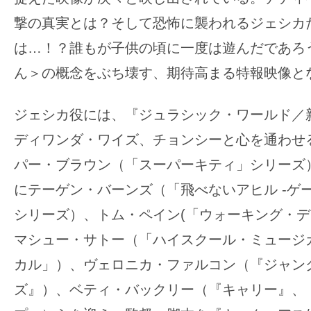
す。
撃の真実とは？そして恐怖に襲われるジェシカ
映
は…！？誰もが子供の頃に一度は遊んだであろ
画
の
ん＞の概念をぶち壊す、期待高まる特報映像と
ネ
タ
ジェシカ役には、『ジュラシック・ワールド／
を
ディワンダ・ワイズ、チョンシーと心を通わせ
み
パー・ブラウン（「スーパーキティ」シリーズ
ん
な
にテーゲン・バーンズ（「飛べないアヒル -ゲ
で
シリーズ）、トム・ペイン(「ウォーキング・デ
シ
マシュー・サトー（「ハイスクール・ミュージ
ェ
カル」）、ヴェロニカ・ファルコン（『ジャン
ア
ズ』）、ベティ・バックリー（『キャリー』、『
し