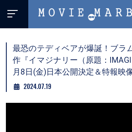
MOVIE
MARBIE
業
界
最恐のテディベアが爆誕！ブラ
初、
映
作『イマジナリー（原題：IMAGIN
画
月8日(金)日本公開決定＆特報映
バ
イ
2024.07.19
ラ
ル
メ
デ
ィ