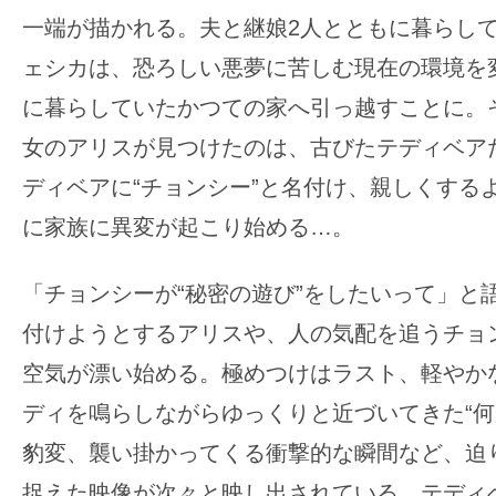
の
一端が描かれる。夫と継娘2人とともに暮らし
映
ェシカは、恐ろしい悪夢に苦しむ現在の環境を
画
に暮らしていたかつての家へ引っ越すことに。
の
女のアリスが見つけたのは、古びたテディベア
ネ
ディベアに“チョンシー”と名付け、親しくする
タ
が
に家族に異変が起こり始める…。
満
載
「チョンシーが“秘密の遊び”をしたいって」と
な
付けようとするアリスや、人の気配を追うチョ
メ
空気が漂い始める。極めつけはラスト、軽やか
デ
ィ
ディを鳴らしながらゆっくりと近づいてきた“何
ア
豹変、襲い掛かってくる衝撃的な瞬間など、迫
で
捉えた映像が次々と映し出されている。テディ