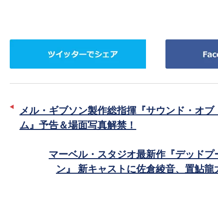
ツ
Facebook
イ
で
ッ
シ
タ
ェ
ー
ア
メル・ギブソン製作総指揮『サウンド・オブ
で
ム』予告＆場面写真解禁！
シ
ェ
マーベル・スタジオ最新作『デッドプ
ア
ン』 新キャストに佐倉綾音、置鮎龍