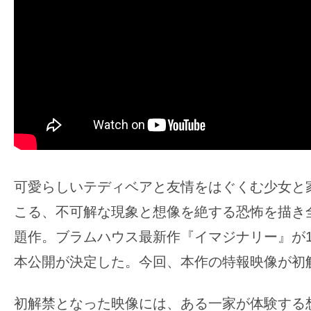
ア
登
場！
MOVIE
MARBIE（ム
ー
ビ
ー
マ
可愛らしいテディベアと友情をはぐくむ少女と
ー
ビ
こる、不可解な現象と想像を絶する恐怖を描き
ー）
題作。ブラムハウス最新作『イマジナリー』が1
は
本公開が決定した。今回、本作の特報映像が初
世
界
初解禁となった映像には、ある一家が体験する
中