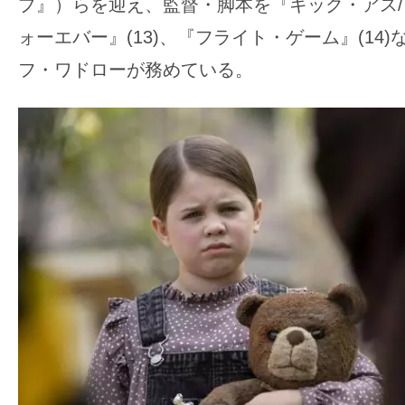
て
プ』）らを迎え、監督・脚本を『キック・アス
一
ォーエバー』(13)、『フライト・ゲーム』(14
日
フ・ワドローが務めている。
を
ハ
ッ
ピ
ー
に
し
ち
ゃ
お
う。