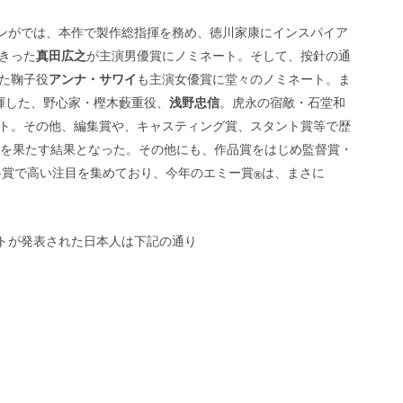
ンがでは、本作で製作総指揮を務め、徳川家康にインスパイア
きった
真田広之
が主演男優賞にノミネート。そして、按針の通
た鞠子役
アンナ・サワイ
も主演女優賞に堂々のノミネート。ま
揮した、野心家・樫木藪重役、
浅野忠信
。虎永の宿敵・石堂和
ト。その他、編集賞や、キャスティング賞、スタント賞等で歴
トを果たす結果となった。その他にも、作品賞をはじめ監督賞・
各賞で高い注目を集めており、今年のエミー賞
は、まさに
®
トが発表された日本人は下記の通り