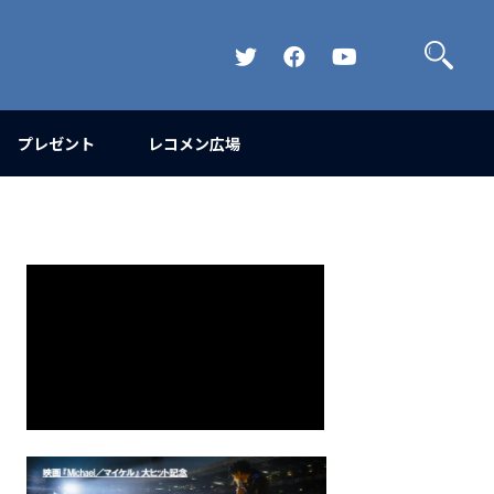
検
索
Official
Official
Official
Twitter
FaceBook
YouTube
Channel
プレゼント
レコメン広場