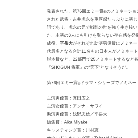
し
ち
発表された、第76回エミー賞
のノミネーショ
®
ゃ
された武将・吉井虎永を重厚感たっぷりに演じ
お
う。
詞であり、虎永の元で戦乱の世を強く生き抜い
た、主演の3人にも引けを取らない存在感を発
成役、
平岳大
がそれぞれ助演男優賞にノミネー
代最多となる合計11名もの日本人がノミネー
脚本賞など、22部門で25ノミネートするなど
『SHOGUN 将軍』の“天下”となりそうだ。
第76回エミー賞
ドラマ・シリーズでノミネー
®
主演男優賞：真田広之
主演女優賞：アンナ・サワイ
助演男優賞：浅野忠信／平岳大
編集賞：Aika Miyake
キャスティング賞：川村恵