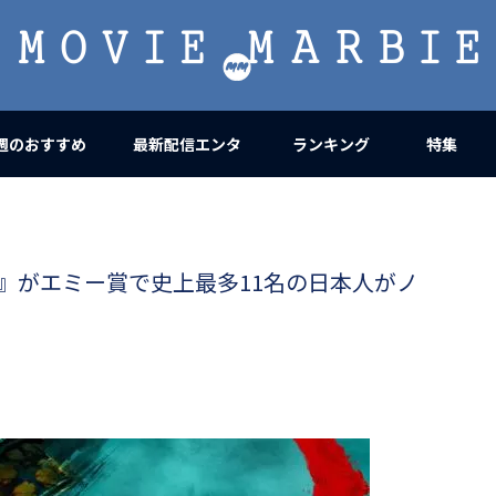
MOVIE
MARBIE
週のおすすめ
最新配信エンタ
ランキング
特集
軍』がエミー賞で史上最多11名の日本人がノ