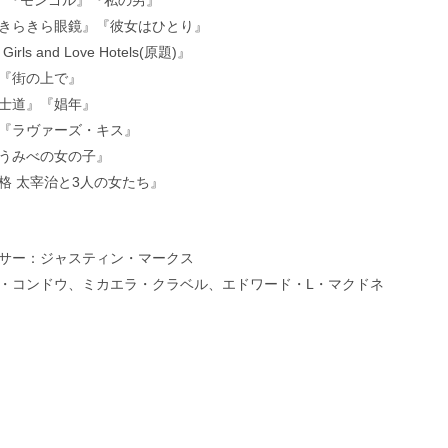
』『モンゴル』『私の男』
きらきら眼鏡』『彼女はひとり』
ls and Love Hotels(原題)』
『街の上で』
士道』『娼年』
『ラヴァーズ・キス』
うみべの女の子』
格 太宰治と3人の女たち』
サー：ジャスティン・マークス
・コンドウ、ミカエラ・クラベル、エドワード・L・マクドネ