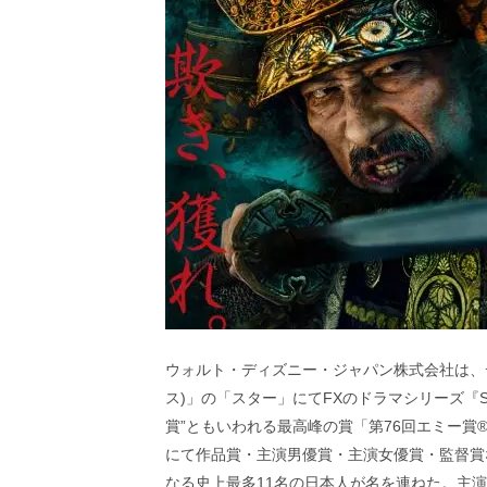
ビ
ー）
は
世
界
中
の
映
画
の
ネ
タ
が
満
載
な
メ
デ
ウォルト・ディズニー・ジャパン株式会社は、ディ
ィ
ス)」の「スター」にてFXのドラマシリーズ『S
ア
賞”ともいわれる最高峰の賞「第76回エミー
で
にて作品賞・主演男優賞・主演女優賞・監督賞
す。
映
なる史上最多11名の日本人が名を連ねた。主