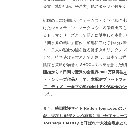
画
優賞（浅野忠信、平岳大）他スタッフが数多く
の
ネ
タ
戦国の日本を描いたジェームズ・クラベルの小説
を
けたジャスティン・マークスや、名優真田広之
み
るドラマシリーズとして新たに誕生した本作。
ん
「関ヶ原の戦い」前夜、窮地に立たされた戦国
な
で
＞、二人の運命の鍵を握る謎多きキリシタン＜
シ
して、待ち受ける大どんでん返し。日本では描
ェ
陰謀と策略が渦巻く SHOGUN の座を懸け
ア
し
開始から６日間で驚異の全世界 900 万回再生
*
て
ト・シリーズ作品として、本配信プラットフォー
一
て、ディズニー傘下の製作会社 FX が本作の
日
を
った。
ハ
ッ
また、
映画批評サイト Rotten Tomato
ピ
録、現在も 99％という非常に高い数字をキー
ー
に
Toranaga Tuesday と呼ばれ一大社