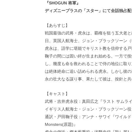
『SHOGUN 将軍』
ディズニープラスの「スター」にて全話独占配
【あらすじ】
戦国最強の武将・虎永は、覇権を狙う五大老と
日、英国人航海士、ジョン・ブラックソーン（
虎永は、語学に堪能でキリスト教を信仰する戸
鞠子の間には固い絆が生まれ始める。一方で按
し、幾度も命を救われることで侍の地位に取り
は絶体絶命に追い詰められる虎永。しかし彼の
永の壮大なる謀り事、果たして彼は、按針と共
【キャスト】
武将・吉井虎永役：真田広之『ラスト サムライ
イギリス人航海士・ジョン・ブラックソーン役：コズモ
通訳・戸田鞠子役：アンナ・サワイ『ワイルド・スピー
Monsters(原題)』