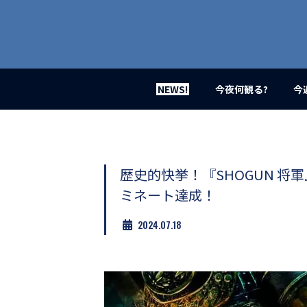
業
界
初、
映
画
バ
イ
NEWS!
今夜何観る?
今
ラ
ル
メ
デ
ィ
ア
歴史的快挙！『SHOGUN 将
登
ミネート達成！
場！
MOVIE
2024.07.18
MARBIE（ム
ー
ビ
ー
マ
ー