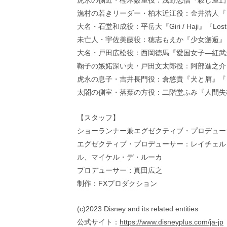
虎永の側近・樫木薮重役：浅野忠信『殺し屋1
漁村の若きリーダー・柏木近江役：金井浩人『
大名・石堂和成役：平岳大『Giri / Haji』『Lost Gir
未亡人・宇佐美藤役：穂志もえか『少女邂逅』
大名・戸田広松役：西岡徳馬『愛国女子—紅武
鞠子の嫉妬深い夫・戸田文太郎役：阿部進之介
虎永の息子・吉井長門役：倉悠貴『犬と屑』『
太閤の側室・落葉の方役：二階堂ふみ『‎人間失
【スタッフ】
ショーランナー兼エグゼクティブ・プロデュー
エグゼクティブ・プロデューサー：レイチェル
ル、マイケル・デ・ルーカ
プロデューサー：真田広之
制作：FXプロダクション
(c)2023 Disney and its related entities
公式サイト：
https://www.disneyplus.com/ja-jp