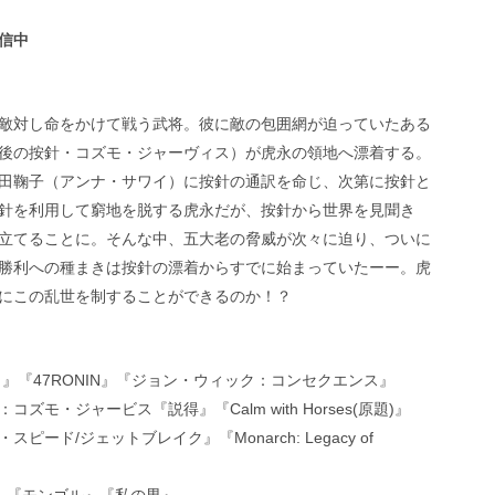
信中
敵対し命をかけて戦う武将。彼に敵の包囲網が迫っていたある
後の按針・コズモ・ジャーヴィス）が虎永の領地へ漂着する。
田鞠子（アンナ・サワイ）に按針の通訳を命じ、次第に按針と
針を利用して窮地を脱する虎永だが、按針から世界を見聞き
立てることに。そんな中、五大老の脅威が次々に迫り、ついに
勝利への種まきは按針の漂着からすでに始まっていたーー。虎
にこの乱世を制することができるのか！？
』『47RONIN』『ジョン・ウィック：コンセクエンス』
・ジャービス『説得』『Calm with Horses(原題)』
ド/ジェットブレイク』『Monarch: Legacy of