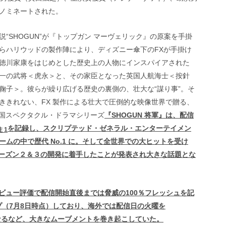
ノミネートされた。
“SHOGUN”が『トップガン マーヴェリック』の原案を手掛
らハリウッドの製作陣により、ディズニー傘下のFXが手掛け
徳川家康をはじめとした歴史上の人物にインスパイアされた
一の武将＜虎永＞と、その家臣となった英国人航海士＜按針
鞠子＞。彼らが繰り広げる歴史の裏側の、壮大な“謀り事”。そ
ききれない、FX 製作による壮大で圧倒的な映像世界で贈る、
た戦国スペクタクル・ドラマシリーズ
『SHOGUN 将軍』は、配信
を記録し、スクリプテッド・ゼネラル・エンターテイメン
注 1
ムの中で歴代 No.1 に。そして全世界での大ヒットを受け
シーズン２＆３の開発に着手したことが発表され大きな話題とな
es のレビュー評価で配信開始直後までは脅威の100％フレッシュを記
プ（7月8日時点）しており、海外では配信日の火曜を
会現象となるなど、大きなムーブメントを巻き起こしていた。