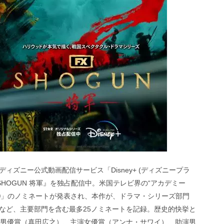
ズニー公式動画配信サービス「Disney+ (ディズニープラ
HOGUN 将軍』を独占配信中。米国テレビ界の“アカデミー
賞®」のノミネートが発表され、本作が、ドラマ・シリーズ部門
など、主要部門を含む最多25ノミネートを記録。歴史的快挙と
演男優賞（真田広之）、主演女優賞（アンナ・サワイ）、助演男