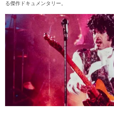
て
る傑作ドキュメンタリー。
一
日
を
ハ
ッ
ピ
ー
に
し
ち
ゃ
お
う。