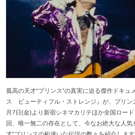
ア
登
場！
MOVIE
MARBIE（ム
ー
ビ
ー
マ
ー
ビ
孤高の天才“プリンス”の真実に迫る傑作ドキュ
ー）
ス ビューティフル・ストレンジ』が、プリン
は
月7日(金)より新宿シネマカリテほか全国ロー
世
回、唯一無二の存在として、今なお絶大な人気
界
中
才”プリンスの桁違いな伝説の数々を紹介します