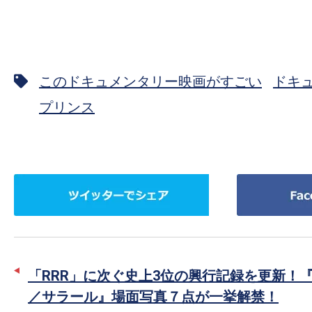
このドキュメンタリー映画がすごい
ドキ
プリンス
ツ
Facebook
イ
で
ッ
シ
タ
ェ
ー
ア
「RRR」に次ぐ史上3位の興行記録を更新！『S
で
／サラール』場面写真７点が一挙解禁！
シ