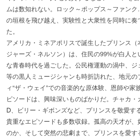
す。
ムは数知れない。ロック～ポップス～ファンク
映
の垣根を飛び越え、実験性と大衆性を同時に奏
画
の
た。
ネ
アメリカ・ミネアポリスで誕生したプリンス（
タ
ジャーズ・ネルソン）は、住民の99%が白人と
を
な青春時代を過ごした。公民権運動の渦中、ジ
み
ん
等の黒人ミュージシャンも時折訪れた、地元の
な
ィ“ザ・ウェイ”での音楽的な原体験、恩師や家
で
ピソードは、興味深いものばかりだ。チャカ・
シ
Ⅾ、ビリー・ギボンズなど、プリンスを敬愛す
ェ
ア
貴重なエピソードも多数収録。孤高の天才が、
し
のか、そして突然の悲劇まで、プリンスを愛す