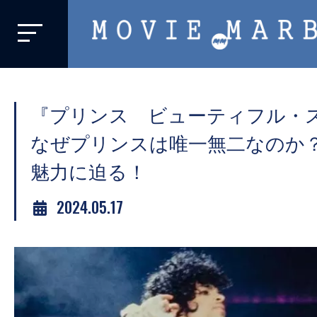
MOVIE
MARBIE
業
界
『プリンス ビューティフル・
初、
映
なぜプリンスは唯一無二なのか
画
魅力に迫る！
バ
イ
2024.05.17
ラ
ル
メ
デ
ィ