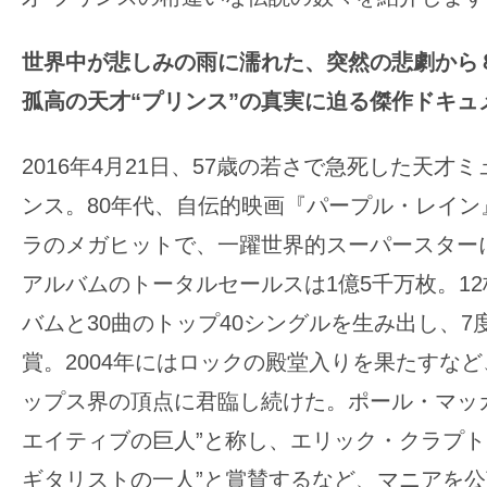
の
映
世界中が悲しみの雨に濡れた、突然の悲劇から
画
孤高の天才“プリンス”の真実に迫る傑作ドキュ
の
ネ
2016年4月21日、57歳の若さで急死した天才
タ
ンス。80年代、自伝的映画『パープル・レイン
が
ラのメガヒットで、一躍世界的スーパースター
満
載
アルバムのトータルセールスは1億5千万枚。1
な
バムと30曲のトップ40シングルを生み出し、7
メ
賞。2004年にはロックの殿堂入りを果たすな
デ
ップス界の頂点に君臨し続けた。ポール・マッ
ィ
ア
エイティブの巨人”と称し、エリック・クラプト
で
ギタリストの一人”と賞賛するなど、マニアを