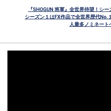
ェ
『SHOGUN 将軍』全世界待望！シ
ア
シーズン１はFX作品で全世界歴代No.
人最多ノミネート