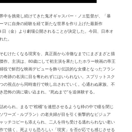
界中を挑発し続けてきた鬼才ギャスパー・ノエ監督が、「暴
ーマに自身の経験を経て新たな世界を作り上げた最新作
２月８日（金）より劇場公開されることが決定した。今回、日本オ
れた。
そむけたくなる現実を、真正面から冷徹なまでにまざまざと描
傑作。主演は、80歳にして初主演を果たしたホラー映画の帝王
婦役で鮮烈な映画デビューを飾り伝説的な女優となったフラン
の奇跡の名演に目を奪われずにはいられない。スプリットスク
つの視点から同時進行で映し出されていく。心通わぬ家族、不
き恐怖の渦に吸い込まれ、“死ぬまで”を追体験する。
詰められ、まるで“棺桶”を連想させるような枠の中で瞳を閉じ
ソワーズ・ルブラン）の老夫婦が目を引く衝撃的なビジュア
ャッチコピーも添えられ、二人を待ち受ける逃れられない老い
作で描く、死よりも恐ろしい「現実」を否が応でも感じさせる