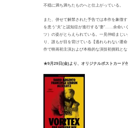
し
不穏に満ち満ちたものへと仕上がっている。
ち
ゃ
お
また、併せて解禁された予告では本作を象徴す
う。
を患う“夫”と認知症が進行する“妻”……余命
ツ）の姿がとらえられている。一見仲睦まじい
り、誰もが目を背けている【逃れられない運命
作で映画初主演および本格的な演技初挑戦とな
★9月29日(金)より、オリジナルポストカー