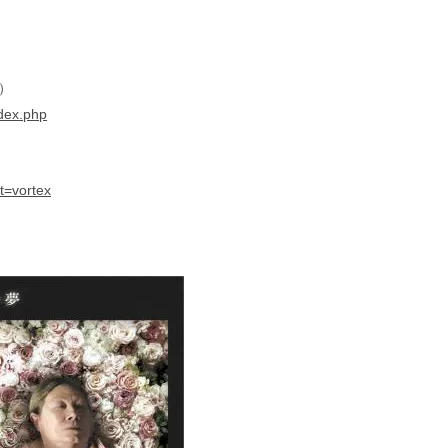
）
ndex.php
t=vortex