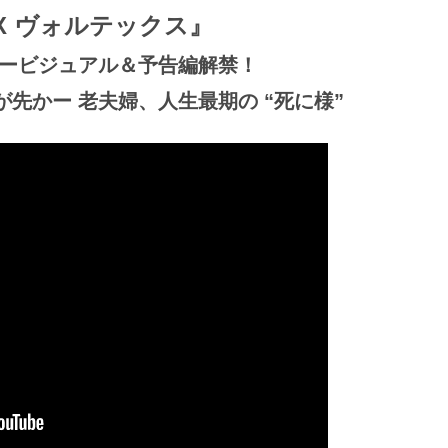
EX ヴォルテックス』
ービジュアル＆予告編解禁！
先かー 老夫婦、人生最期の “死に様”