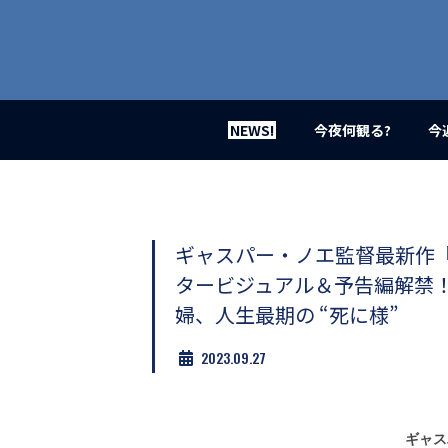
業
界
初、
映
画
バ
イ
NEWS!
今夜何観る?
今
ラ
ル
メ
デ
ィ
ア
ギャスパー・ノエ監督最新作『
登
タービジュアル＆予告編解禁！
場！
MOVIE
婦、人生最期の “死に様”
MARBIE（ム
ー
2023.09.27
ビ
ー
マ
ー
ギャス