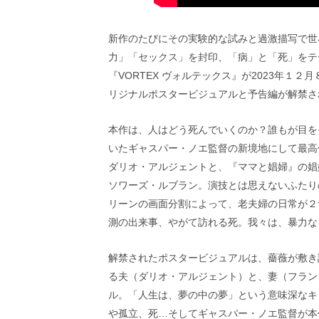
画
の
ネ
新作のたびにその実験的な試みと過激描写で世
タ
力」「セックス」を封印、「病」と「死」をテ
を
『VORTEX ヴォルテックス』が2023年１
み
ん
リジナルポスタービジュアルと予告編が解禁さ
な
で
本作は、人はどう死んでいくのか？誰もが目を
シ
いたギャスパー・ノエ監督の新境地にして最高
ェ
ア
ダリオ・アルジェントと、『ママと娼婦』の娼
し
ソワーズ・ルブラン。演技とは思えないふたり
て
リーンの画面分割によって、老夫婦の日常が２
一
日
測の出来事、やがて訪れる死。我々は、暴力な
を
ハ
解禁されたポスタービジュアルは、薔薇が敷き
ッ
る夫（ダリオ・アルジェント）と、妻（フラン
ピ
ー
ル。「人生は、夢の中の夢」という意味深なキ
に
や孤立、死…そしてギャスパー・ノエ監督が本