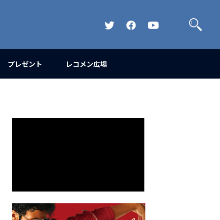
検
索
Official
Official
Official
Twitter
FaceBook
YouTube
Channel
プレゼント
レコメン広場