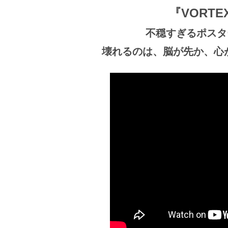
ビ
ー）
『VORT
は
世
不穏すぎるポスタ
界
壊れるのは、脳が先か、心が
中
の
映
画
の
ネ
タ
が
満
載
な
メ
デ
ィ
ア
で
す。
映