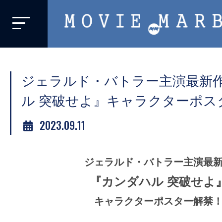
MOVIE
MARBIE
業
界
ジェラルド・バトラー主演最新
初、
映
ル 突破せよ』キャラクターポス
画
2023.09.11
バ
イ
ラ
ジェラルド・バトラー主演最
ル
『カンダハル 突破せよ
メ
デ
キャラクターポスター解禁
ィ