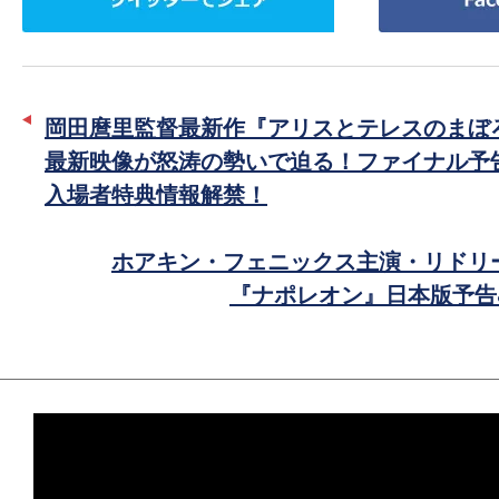
イ
で
ッ
シ
タ
ェ
ー
ア
岡田麿里監督最新作『アリスとテレスのまぼ
で
最新映像が怒涛の勢いで迫る！ファイナル予
シ
入場者特典情報解禁！
ェ
ア
ホアキン・フェニックス主演・リドリ
『ナポレオン』日本版予告