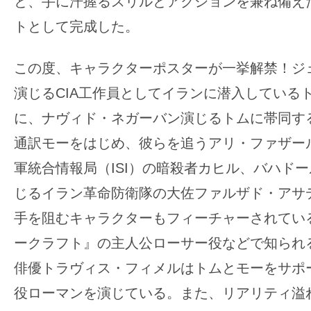
と、手に汗握るスリルとアクションを兼ね備え
す。
トとして完成した。
映
画
この度、キャラクターポスターが一挙解禁！ジ
の
ネ
演じるCIA工作員としてイランに潜入している
タ
に、ナヴィド・ネガーバン演じるトムに帯同す
を
通訳モーをはじめ、彼らを追うアリ・ファザー
み
軍統合情報局（ISI）の暗殺者カヒル、バハド
ん
な
じるイラン革命防衛隊の大佐ファルザド・アサ
で
手を阻むキャラクターもフィーチャーされてい
シ
ークラフト』の主人公ローサー役などで知られ
ェ
俳優トラヴィス・フィメルはトムとモーをサポー
ア
し
役ローマンを演じている。また、リアリティ溢