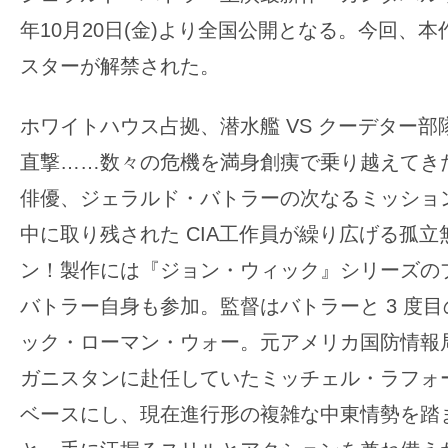
の
年10月20日(金)より全国公開となる。今回、
映
スターが解禁された。
画
の
ホワイトハウス占拠、潜水艦 VS クーデター
ネ
直撃……数々の危機を満身創痍で乗り越えてき
タ
俳優、ジェラルド・バトラーの次なるミッショ
が
満
中に取り残された CIA工作員が繰り広げる孤
載
ン！製作には『ジョン・ウィック』シリーズの
な
バトラー自身も参加。監督はバトラーと 3 度
メ
ック・ローマン・ウォー。元アメリカ国防情報
デ
ィ
ガニスタンに赴任していたミッチェル・ラフォ
ア
ベースにし、現在進行形の複雑な中東情勢を踏
で