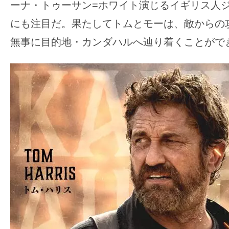
て
ーナ・トゥーサン=ホワイト演じるイギリス人
一
にも注目だ。果たしてトムとモーは、敵からの
日
無事に目的地・カンダハルへ辿り着くことがで
を
ハ
ッ
ピ
ー
に
し
ち
ゃ
お
う。