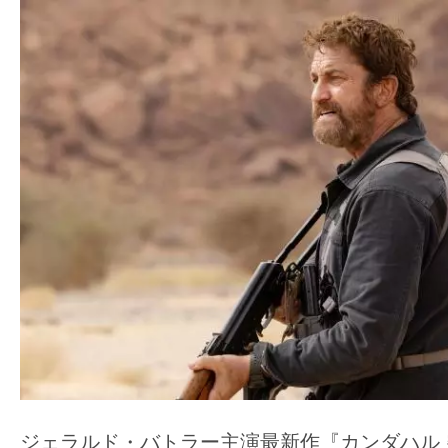
ア
登
場！
MOVIE
MARBIE（ム
ー
ビ
ー
マ
ー
ビ
ー）
は
世
界
ジェラルド・バトラー主演最新作『カンダハル 突
中