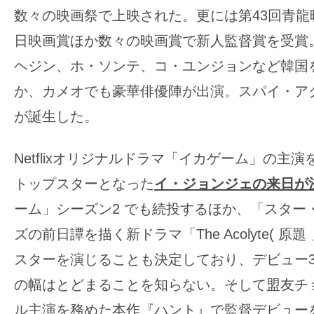
す。
数々の映画祭で上映された。更には第43回青龍
映
日映画賞ほか数々の映画賞で新人監督賞を受賞
画
ヘジン、ホ・ソンテ、コ・ユンジョンなど韓国
の
ネ
か、カメオでも豪華俳優陣が出演。スパイ・ア
タ
が誕生した。
を
み
Netflixオリジナルドラマ「イカゲーム」の主
ん
トップスターとなった
イ・ジョンジェの来日が
な
ーム」シーズン2 でも続投するほか、「スター
で
シ
ズの前日譚を描く新ドラマ「The Acolyte( 原
ェ
スターを演じることも決定しており、デビュー3
ア
の幅はとどまることを知らない。そして盟友チ
し
ル主演を務めた本作『ハント』で監督デビュー