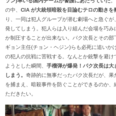
ソン)率いる国内チームが警護にあたっていた
。
の中、
CIA
が大統領暗殺を目論むテロの動きを
り、一同は犯人グループが潜む劇場へと急ぐが
発してしまう。犯人らは入り組んだ会場を巧み
か制圧することが出来ない。パク次長とその部
ギョン主任(チョン・ヘジン)らも必死に追いか
の犯人の抗戦に苦戦する。なんとか銃撃を避け
ようとした瞬間、
手榴弾が爆発！パク次長は大
しまう。
奇跡的に無事だったパク次長だが、果
を捕まえ、暗殺事件を防ぐことができるのか、
ただきたい。