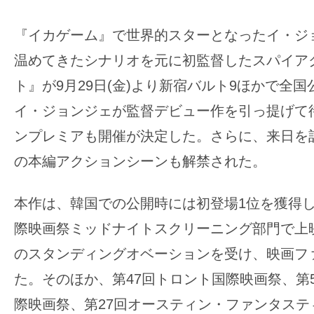
の
『イカゲーム』で世界的スターとなったイ・ジ
映
画
温めてきたシナリオを元に初監督したスパイア
の
ト』が9月29日(金)より新宿バルト9ほかで全
ネ
イ・ジョンジェが監督デビュー作を引っ提げて
タ
ンプレミアも開催が決定した。さらに、来日を記
が
満
の本編アクションシーンも解禁された。
載
な
本作は、韓国での公開時には初登場1位を獲得し
メ
際映画祭ミッドナイトスクリーニング部門で上
デ
のスタンディングオベーションを受け、映画フ
ィ
た。そのほか、第47回トロント国際映画祭、第
ア
で
際映画祭、第27回オースティン・ファンタステ