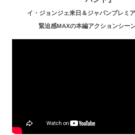
ア
登
イ・ジョンジェ来日＆ジャパンプレミ
場！
緊迫感MAXの本編アクションシー
MOVIE
MARBIE（ム
ー
ビ
ー
マ
ー
ビ
ー）
は
世
界
中