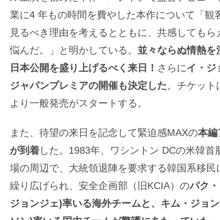
て
一
業に4 年もの時間を費やした本作について「観
日
見るべき理由を考えるとともに、共感してもら
を
悩んだ。」と明かしている。
並々ならぬ情熱を
ハ
日本公開を盛り上げるべく来日！
さらに
イ・ジ
ッ
ピ
ジャパンプレミアの開催も決定した
。チケットは8
ー
より一般発売がスタートする。
に
し
また、待望の来日を記念して緊迫感MAXの
本編
ち
が到着
した。1983年、ワシントン DCの米韓
ゃ
場の周辺で、大統領退陣を要求する韓国系移民
お
う。
繰り広げられ、安全企画部（旧KCIA）の
パク・
ジョンジェ)
率いる海外チームと、キム・ジョン