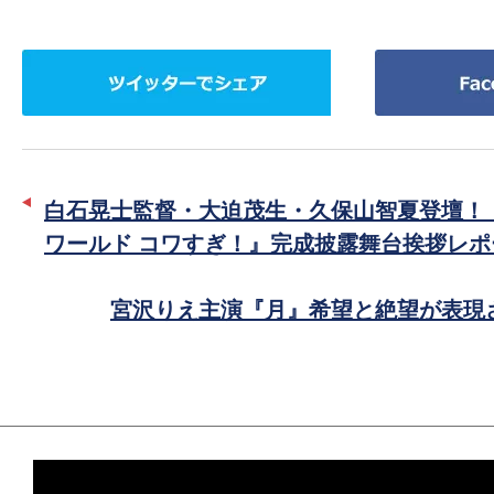
ツ
Facebook
イ
で
ッ
シ
タ
ェ
ー
ア
白石晃士監督・大迫茂生・久保山智夏登壇！
で
ワールド コワすぎ！』完成披露舞台挨拶レポ
シ
ェ
宮沢りえ主演『月』希望と絶望が表現
ア