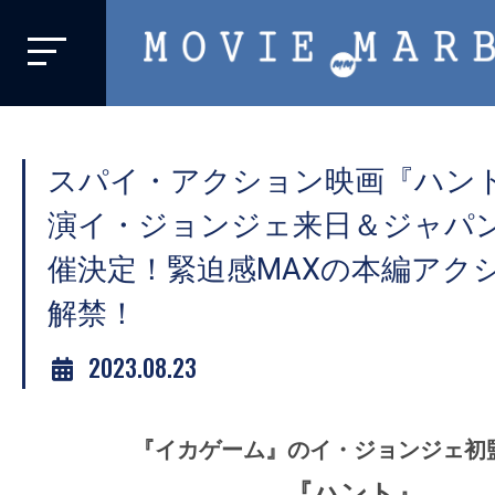
MOVIE
MARBIE
業
界
スパイ・アクション映画『ハン
初、
映
演イ・ジョンジェ来日＆ジャパ
画
催決定！緊迫感MAXの本編アク
バ
解禁！
イ
ラ
2023.08.23
ル
メ
デ
『イカゲーム』のイ・ジョンジェ初
ィ
『ハント』