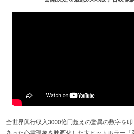
ア
登
場！
MOVIE
MARBIE（ム
ー
ビ
ー
マ
ー
ビ
ー）
は
世
全世界興行収入3000億円超えの驚異の数字を
界
中
あった心霊現象を映画化した大ヒットホラー「