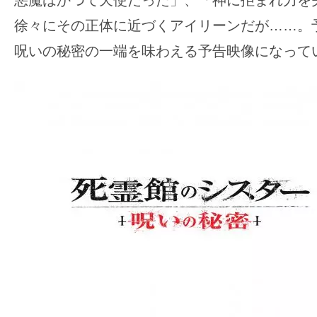
て
悪魔はかつて天使だった」、「神に拒まれ力を
一
徐々にその正体に近づくアイリーンだが……。
日
呪いの秘密の一端を味わえる予告映像になって
を
ハ
ッ
ピ
ー
に
し
ち
ゃ
お
う。