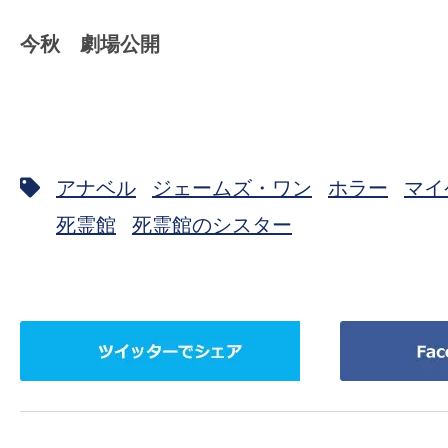
今秋 劇場公開
アナベル
ジェームズ・ワン
ホラー
マイ
死霊館
死霊館のシスター
ツ
Facebook
イ
で
ッ
シ
タ
ェ