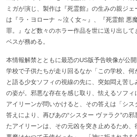
す。
ミガが演じ、製作は『死霊館』の生みの親ジェ
映
は『ラ・ヨローナ ～泣く女～』、『死霊館 悪
画
の
罪。』など数々のホラー作品を世に送り出して
ネ
ベスが務める。
タ
を
本情報解禁とともに最恐のUS版予告映像が公
み
学校で子供たちが走り回るなか「この学校、何
ん
と語る少女ソフィの視線の先に、突如悶え苦し
な
で
の姿が。邪悪な存在を感じ取り、怯えるソフィ
シ
アイリーンが問いかけると、その答えは「シス
ェ
答えにより、再びあの“シスター ヴァラク”の
ア
たアイリーンは、その元凶を突き止めるため、
し