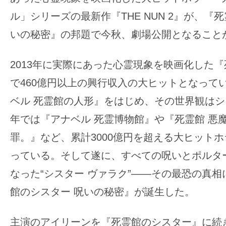
の
ル」シリーズの最新作『THE NUN 2』が、『
映
いの秘密』の邦題で今秋、劇場公開となること
画
の
2013年に実際にあった心霊現象を映画化した
ネ
で460億円以上の興行収入の大ヒットとなって
タ
が
ベル 死霊館の人形』をはじめ、その世界観は
満
年では『アナベル 死霊博物館』や『死霊館 悪
載
罪。』など、累計3000億円を超える大ヒット
な
っている。そして遂に、すべての呪いとポルタ
メ
デ
なった“シスター ヴァラク”——その最恐の真
ィ
館のシスター 呪いの秘密』が誕生した。
ア
で
主演のアイリーンを『死霊館のシスター』に続