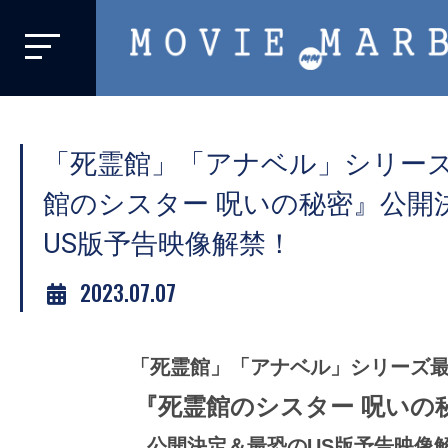
MOVIE
MARBIE
業
界
「死霊館」「アナベル」シリー
初、
映
館のシスター 呪いの秘密』公開
画
US版予告映像解禁！
バ
イ
2023.07.07
ラ
ル
「死霊館」「アナベル」シリーズ
メ
デ
『死霊館のシスター 呪いの
ィ
公開決定＆最恐のUS版予告映像