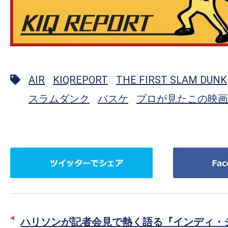
AIR
KIQREPORT
THE FIRST SLAM DUNK
スラムダンク
バスケ
プロが見たこの映画
ツ
Facebook
イ
で
ッ
シ
タ
ェ
ー
ア
ハリソンが記者会見で熱く語る『インディ・