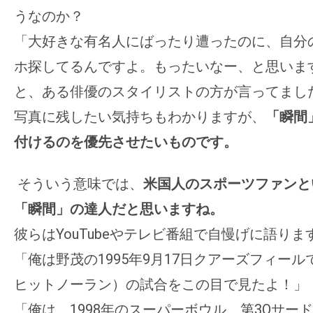
うなのか？
の
映
「大好きな有名人にばったり遭ったのに、
自分
画
ホ探してるんですよ。もったいなー、
と思いま
の
と、ある俳優のスタイリストの方が言ってまし
ネ
写真に残したい気持ちもわかりますが、
「瞬間
タ
が
付けるのを優先させたいものです。
満
載
そういう意味では、
米国人のスポーツファンと
な
「
瞬間」の達人だと思いますね。
メ
彼らはYouTubeやテレビ番組で自慢げに語りま
デ
「
俺は野茂の1995年9月17日クアーズフィー
ィ
ア
ヒットノーラン）の試合をこの目で見たよ！」
で
「俺は、1998年のスーパーボウル、
第3Qサー