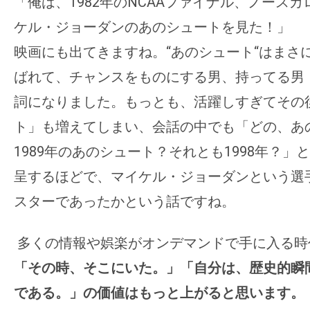
て
「俺は、1982年のNCAAファイナル、
ノースカ
一
ケル・
ジョーダンのあのシュートを見た！」
日
映画にも出てきますね。“あのシュート“はまさに“T
を
ばれて、チャンスをものにする男、持ってる男
ハ
ッ
詞になりました。もっとも、
活躍しすぎてその
ピ
ト」も増えてしまい、
会話の中でも「どの、あ
ー
1989年のあのシュート？それとも1998年？」
と
に
呈するほどで、マイケル・
ジョーダンという選
し
ち
スターであったかという話
ですね。
ゃ
お
多くの情報や娯楽がオンデマンドで手に入る時
う。
「その時、そこにいた。」「自分は、
歴史的瞬
である。」
の価値はもっと上がると思います。