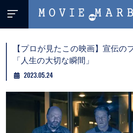
MOVIE
MARBIE
業
界
【プロが見たこの映画】宣伝の
初、
映
「人生の大切な瞬間」
画
2023.05.24
バ
イ
ラ
ル
メ
デ
ィ