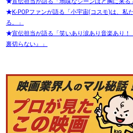
★
宣伝担当が語る「地味なシーンほど胸に来る
★
K-POPファンが語る「小宇宙(コスモ)は、私
る。」
★
宣伝担当が語る「笑いあり涙あり音楽あり！
裏切らない』」