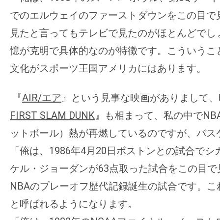
す。
でのエルウェイのファーストダウ
ンをこの目で
映
見たと言ってもテレビで見たのがほとんどでし
画
の
憶が克明で具体的なのが特徴です。
こういうこ
ネ
文化がスポーツ王国アメリカにはあ
ります。
タ
を
『
AIR/エア
』という見事な映画がありまして、
み
FIRST SLAM DUNK
』も相まって、私の中でNB
ん
ットボール）熱が再燃しているのですが、
バス
な
で
「俺は、1986年4月20日ボストンとの試合でシ
シ
ケル・
ジョーダンが63点取った試合をこの目で
ェ
NBAのプレーオフ歴代記録誕生の試合です。こ
ア
と呼ばれるようになります。
し