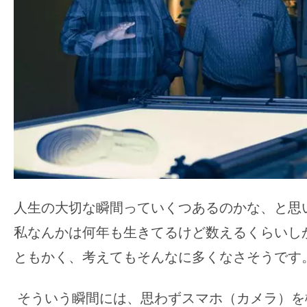
ア
登
場！
MOVIE
MARBIE（ム
ー
ビ
ー
マ
ー
ビ
人生の大切な瞬間っていくつあるのかな、と思
ー）
私なんかは何年も生きてるけど数えるくらいし
は
ともかく、考えてもそんなに多くなさそうです
世
界
そういう瞬間には、思わずスマホ（カメラ）を
中